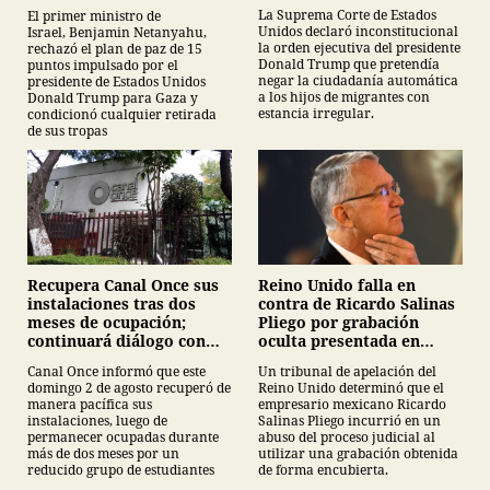
por nacimiento
tropas
La Suprema Corte de Estados
El primer ministro de
Unidos declaró inconstitucional
Israel, Benjamin Netanyahu,
la orden ejecutiva del presidente
rechazó el plan de paz de 15
Donald Trump que pretendía
puntos impulsado por el
negar la ciudadanía automática
presidente de Estados Unidos
a los hijos de migrantes con
Donald Trump para Gaza y
estancia irregular.
condicionó cualquier retirada
de sus tropas
Recupera Canal Once sus
Reino Unido falla en
instalaciones tras dos
contra de Ricardo Salinas
meses de ocupación;
Pliego por grabación
continuará diálogo con
oculta presentada en
estudiantes del IPN
juicio
Canal Once informó que este
Un tribunal de apelación del
domingo 2 de agosto recuperó de
Reino Unido determinó que el
manera pacífica sus
empresario mexicano Ricardo
instalaciones, luego de
Salinas Pliego incurrió en un
permanecer ocupadas durante
abuso del proceso judicial al
más de dos meses por un
utilizar una grabación obtenida
reducido grupo de estudiantes
de forma encubierta.