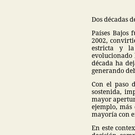
Dos décadas d
Países Bajos 
2002, convirt
estricta y l
evolucionado 
década ha dej
generando deba
Con el paso 
sostenida, im
mayor apertura
ejemplo, más 
mayoría con e
En este contex