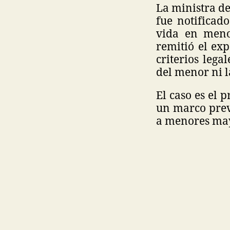
La ministra d
fue notificad
vida en meno
remitió el exp
criterios lega
del menor ni 
El caso es el 
un marco prev
a menores mayo