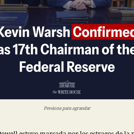
Presiona para agrandar
Powell estuvo marcada por los estragos de la