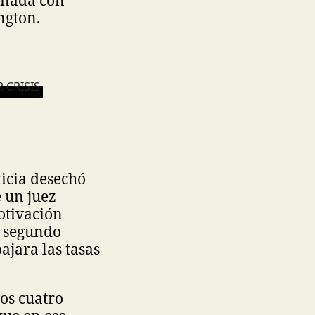
ionada con
ngton.
icia desechó
 un juez
otivación
u segundo
ajara las tasas
pos cuatro