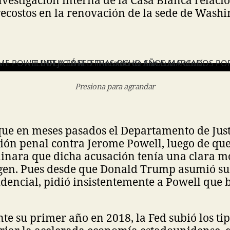
nvestigación interna de la Casa Blanca relac
ecostos en la renovación de la sede de Washi
Presiona para agrandar
que en meses pasados el Departamento de Just
ión penal contra Jerome Powell, luego de que
minara que dicha acusación tenía una clara m
rigen. Pues desde que Donald Trump asumió s
encial, pidió insistentemente a Powell que b
nte su primer año en 2018, la Fed subió los ti