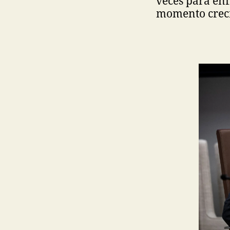
veces para enf
momento crecí