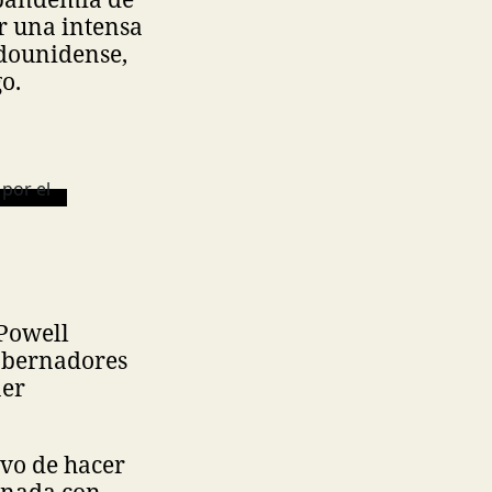
or una intensa
adounidense,
o.
 Powell
obernadores
ner
ivo de hacer