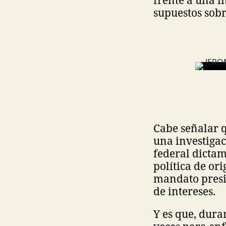
frente a una i
supuestos sobr
Cabe señalar 
una investigac
federal dicta
política de o
mandato presid
de intereses.
Y es que, dura