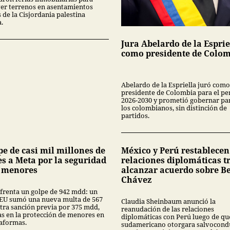
r terrenos en asentamientos
s de la Cisjordania palestina
.
Jura Abelardo de la Esprie
como presidente de Colo
Abelardo de la Espriella juró como
presidente de Colombia para el pe
2026-2030 y prometió gobernar pa
los colombianos, sin distinción de
partidos.
pe de casi mil millones de
México y Perú restablecen
es a Meta por la seguridad
relaciones diplomáticas t
s menores
alcanzar acuerdo sobre Be
Chávez
frenta un golpe de 942 mdd: un
 EU sumó una nueva multa de 567
Claudia Sheinbaum anunció la
tra sanción previa por 375 mdd,
reanudación de las relaciones
las en la protección de menores en
diplomáticas con Perú luego de que
taformas.
sudamericano otorgara salvocondu