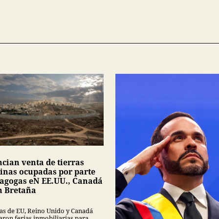
cian venta de tierras
tinas ocupadas por parte
nagogas eN EE.UU., Canadá
n Bretaña
as de EU, Reino Unido y Canadá
aron ferias inmobiliarias para