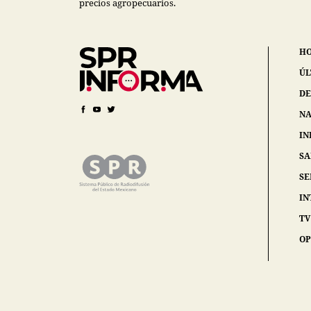
precios agropecuarios.
H
ÚL
DE
NA
IN
S
SE
IN
TV
OP