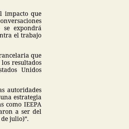
el impacto que
conversaciones
e se expondrá
tra el trabajo
arancelaria que
los resultados
stados Unidos
as autoridades
 una estrategia
ias como IEEPA
aron a ser del
de julio)”.