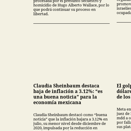
procesada por el presunto secuestro y
promove
homicidio de Hugo Alberto Wallace, por lo
israelíe
que podrá continuar su proceso en
ocupada
libertad.
Claudia Sheinbaum destaca
El gol
baja de inflación a 3.12%: “es
dólar
una buena noticia” para la
de lo
economía mexicana
Meta en
juez de
Claudia Sheinbaum destacó como “buena
mdd a o
noticia” que la inflación bajara a 3.12% en
por fal
julio, su menor nivel desde diciembre de
sus pla
2020, impulsada por la reducción en