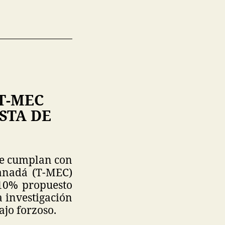
T-MEC
STA DE
ue cumplan con
Canadá (T-MEC)
 10% propuesto
a investigación
jo forzoso.