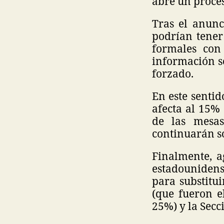
abre un proces
Tras el anunc
podrían tener
formales con
información s
forzado.
En este sentid
afecta al 15%
de las mesas
continuarán s
Finalmente, a
estadounidense
para substitu
(que fueron e
25%) y la Secc