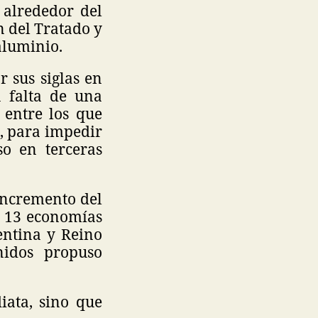
 alrededor del
n del Tratado y
 aluminio.
 sus siglas en
a falta de una
 entre los que
, para impedir
so en terceras
incremento del
e 13 economías
entina y Reino
nidos propuso
ata, sino que