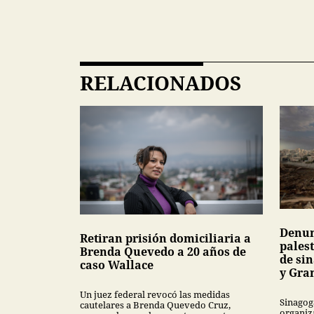
RELACIONADOS
Denun
Retiran prisión domiciliaria a
pales
Brenda Quevedo a 20 años de
de si
caso Wallace
y Gra
Un juez federal revocó las medidas
Sinagog
cautelares a Brenda Quevedo Cruz,
organiz