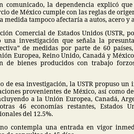
n comunicado, la dependencia explicó que
io de México cumple con las reglas de orige
ta medida tampoco afectaría a autos, acero y
ción Comercial de Estados Unidos (USTR, por
zó una investigación que señala la presunt
fectiva” de medidas por parte de 60 países,
Unión Europea, Reino Unido, Canadá y México
n de bienes producidos con trabajo forzo
o de esa investigación, la USTR propuso un 
ciones provenientes de México, así como d
incluyendo a la Unión Europea, Canadá, Arg
otras 46 economías restantes, Estados U
ionales del 12.5%.
 no contempla una entrada en vigor inmedi