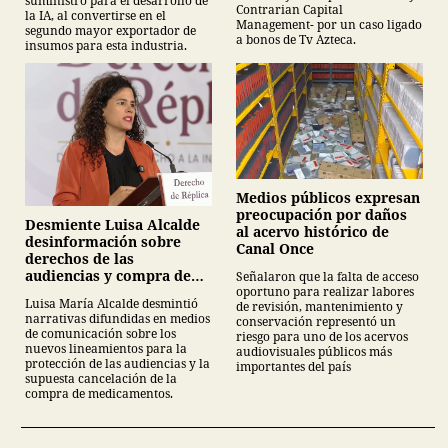
suministro para el desarrollo de
Contrarian Capital
la IA, al convertirse en el
Management- por un caso ligado
segundo mayor exportador de
a bonos de Tv Azteca.
insumos para esta industria.
Medios públicos expresan
preocupación por daños
Desmiente Luisa Alcalde
al acervo histórico de
desinformación sobre
Canal Once
derechos de las
audiencias y compra de
Señalaron que la falta de acceso
oportuno para realizar labores
medicamentos
Luisa María Alcalde desmintió
de revisión, mantenimiento y
narrativas difundidas en medios
conservación representó un
de comunicación sobre los
riesgo para uno de los acervos
nuevos lineamientos para la
audiovisuales públicos más
protección de las audiencias y la
importantes del país
supuesta cancelación de la
compra de medicamentos.