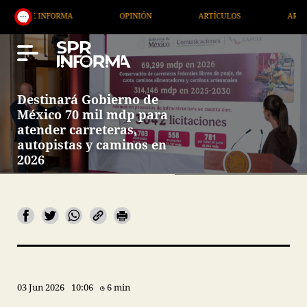
A
OPINIÓN
ARTÍCULOS
ARTE / ENTRETENIMIEN
Destinará Gobierno de
México 70 mil mdp para
atender carreteras,
autopistas y caminos en
2026
03 Jun 2026
10:06
6 min