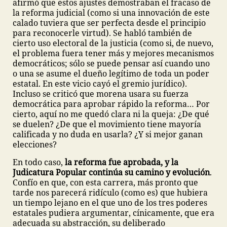
afirmó que estos ajustes demostraban el fracaso de
la reforma judicial (como si una innovación de este
calado tuviera que ser perfecta desde el principio
para reconocerle virtud). Se habló también de
cierto uso electoral de la justicia (como si, de nuevo,
el problema fuera tener más y mejores mecanismos
democráticos; sólo se puede pensar así cuando uno
o una se asume el dueño legítimo de toda un poder
estatal. En este vicio cayó el gremio jurídico).
Incluso se criticó que morena usara su fuerza
democrática para aprobar rápido la reforma… Por
cierto, aquí no me quedó clara ni la queja: ¿De qué
se duelen? ¿De que el movimiento tiene mayoría
calificada y no duda en usarla? ¿Y si mejor ganan
elecciones?
En todo caso,
la reforma fue aprobada, y la
Judicatura Popular continúa su camino y evolución
.
Confío en que, con esta carrera, más pronto que
tarde nos parecerá ridículo (como es) que hubiera
un tiempo lejano en el que uno de los tres poderes
estatales pudiera argumentar, cínicamente, que era
adecuada su abstracción, su deliberado