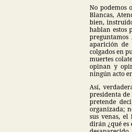
No podemos ol
Blancas, Aten
bien, instruid
hablan estos p
preguntamos ¿
aparición de 
colgados en pu
muertes colater
opinan y opin
ningún acto e
Así, verdade
presidenta de M
pretende dec
organizada; no
sus venas, el
dirán ¿qué es
desaparecido 