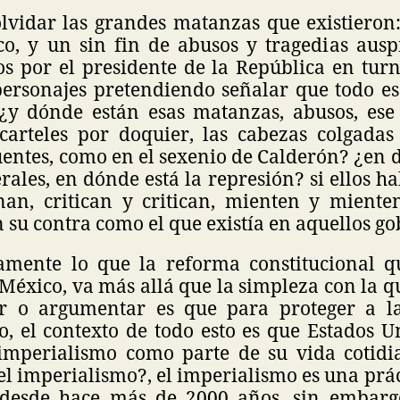
vidar las grandes matanzas que existieron:
co, y un sin fin de abusos y tragedias auspi
os por el presidente de la República en tur
ersonajes pretendiendo señalar que todo es
y dónde están esas matanzas, abusos, ese
carteles por doquier, las cabezas colgadas
entes, como en el sexenio de Calderón? ¿en do
ales, en dónde está la represión? si ellos 
an, critican y critican, mienten y miente
n su contra como el que existía en aquellos go
ramente lo que la reforma constitucional 
éxico, va más allá que la simpleza con la q
ir o argumentar es que para proteger a la
, el contexto de todo esto es que Estados U
 imperialismo como parte de su vida cotid
 el imperialismo?, el imperialismo es una prá
desde hace más de 2000 años, sin embarg