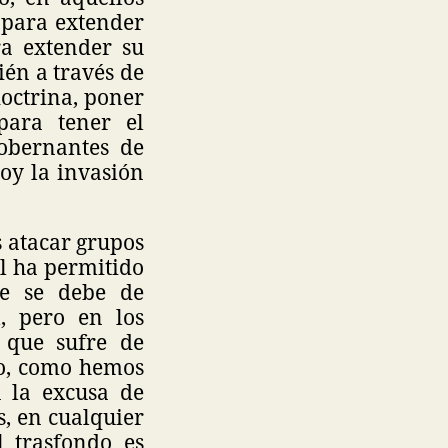
 para extender
ra extender su
ién a través de
doctrina, poner
 para tener el
gobernantes de
oy la invasión
s atacar grupos
al ha permitido
que se debe de
l, pero en los
o que sufre de
go, como hemos
n la excusa de
s, en cualquier
l trasfondo es