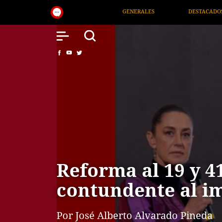
GENERALES
DESTACADOS
NACIONAL
SALUD
Reforma al 19 y 4
contundente al i
Por José Alberto Alvarado Pineda