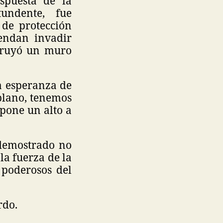
spuesta de la
tundente, fue
 de protección
tendan invadir
truyó un muro
la esperanza de
plano, tenemos
e pone un alto a
 demostrado no
la fuerza de la
 poderosos del
rdo.