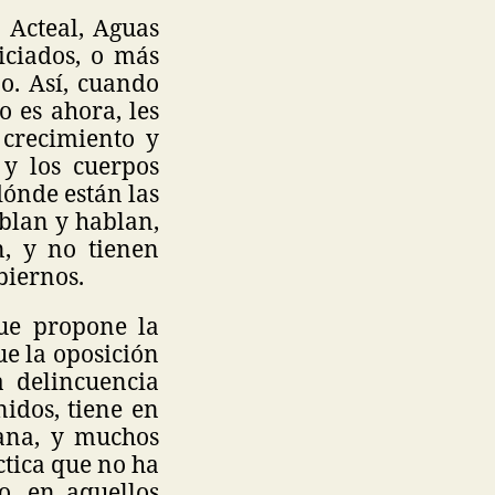
 Acteal, Aguas
ciados, o más
no. Así, cuando
o es ahora, les
 crecimiento y
 y los cuerpos
́nde están las
hablan y hablan,
n, y no tienen
biernos.
que propone la
ue la oposición
 delincuencia
nidos, tiene en
iana, y muchos
ctica que no ha
o, en aquellos