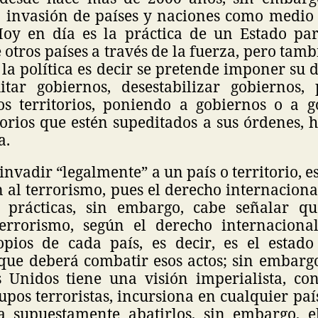
a invasión de países y naciones como medio
oy en día es la práctica de un Estado pa
otros países a través de la fuerza, pero tamb
la política es decir se pretende imponer su 
itar gobiernos, desestabilizar gobiernos,
os territorios, poniendo a gobiernos o a 
torios que estén supeditados a sus órdenes, h
a.
nvadir “legalmente” a un país o territorio, e
 al terrorismo, pues el derecho internacion
s prácticas, sin embargo, cabe señalar 
errorismo, según el derecho internaciona
ropios de cada país, es decir, es el estad
 que deberá combatir esos actos; sin embar
s Unidos tiene una visión imperialista, co
rupos terroristas, incursiona en cualquier paí
ra supuestamente abatirlos, sin embargo, e