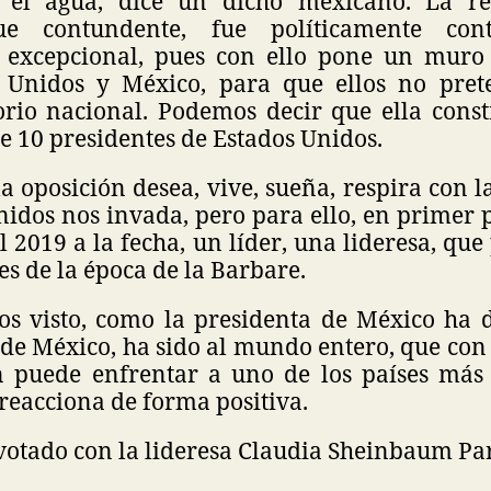
i el agua, dice un dicho mexicano. La re
ue contundente, fue políticamente con
e excepcional, pues con ello pone un muro
 Unidos y México, para que ellos no pre
torio nacional. Podemos decir que ella cons
ue 10 presidentes de Estados Unidos.
 oposición desea, vive, sueña, respira con 
nidos nos invada, pero para ello, en primer 
el 2019 a la fecha, un líder, una lideresa, qu
es de la época de la Barbare.
os visto, como la presidenta de México ha
o de México, ha sido al mundo entero, que con 
́n puede enfrentar a uno de los países más
 reacciona de forma positiva.
 votado con la lideresa Claudia Sheinbaum Pa