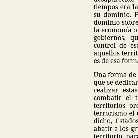
tiempos era l
su dominio. H
dominio sobre 
la economía o 
gobiernos, qu
control de es
aquellos terri
es de esa form
Una forma de i
que se dedican
realizar esta
combatir el t
territorios p
terrorismo el
dicho, Estado
abatir a los g
territorio pa