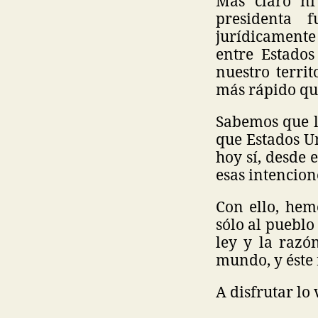
Más claro n
presidenta f
jurídicament
entre Estados
nuestro terri
más rápido q
Sabemos que la
que Estados U
hoy sí, desde 
esas intencion
Con ello, hem
sólo al puebl
ley y la razo
mundo, y éste
A disfrutar lo