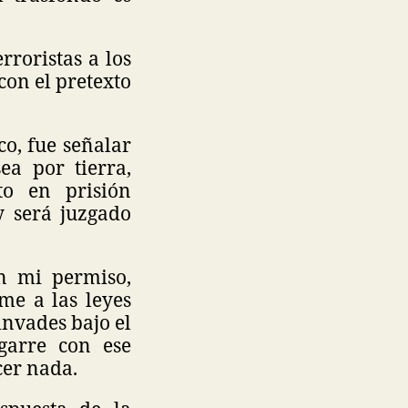
rroristas a los
con el pretexto
o, fue señalar
ea por tierra,
o en prisión
y será juzgado
in mi permiso,
rme a las leyes
 invades bajo el
agarre con ese
acer nada.