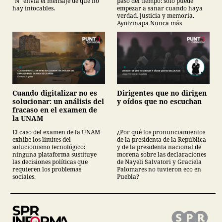
“N” envía el mensaje de que no
paso del tiempo: sólo puede
hay intocables.
empezar a sanar cuando haya
verdad, justicia y memoria.
Ayotzinapa Nunca más
Cuando digitalizar no es
Dirigentes que no dirigen
solucionar: un análisis del
y oídos que no escuchan
fracaso en el examen de
la UNAM
El caso del examen de la UNAM
¿Por qué los pronunciamientos
exhibe los límites del
de la presidenta de la República
solucionismo tecnológico:
y de la presidenta nacional de
ninguna plataforma sustituye
morena sobre las declaraciones
las decisiones políticas que
de Nayeli Salvatori y Graciela
requieren los problemas
Palomares no tuvieron eco en
sociales.
Puebla?