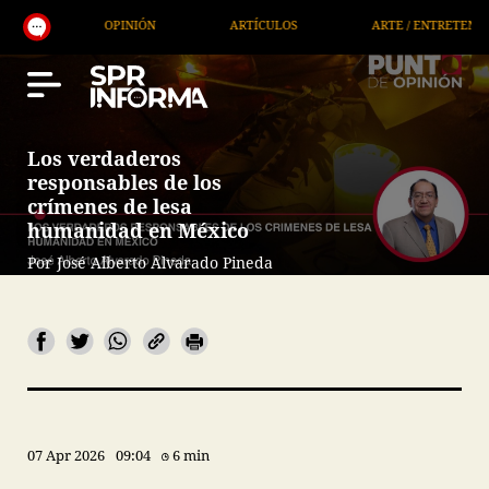
OPINIÓN
ARTÍCULOS
ARTE / ENTRETENIMIENTO
Los verdaderos
responsables de los
crímenes de lesa
humanidad en México
Por José Alberto Alvarado Pineda
07 Apr 2026
09:04
6 min