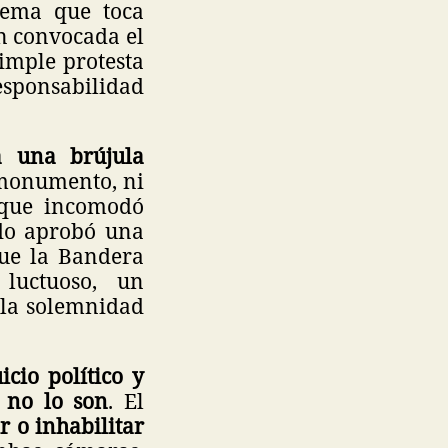
tema que toca
ón convocada el
imple protesta
ponsabilidad
a una brújula
 monumento, ni
 que incomodó
ado aprobó una
que la Bandera
luctuoso, un
 la solemnidad
icio político y
 no lo son
. El
r o inhabilitar