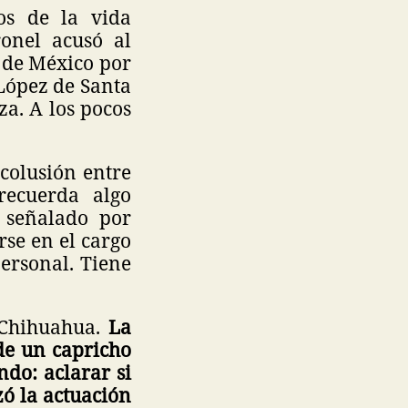
os de la vida
onel acusó al
 de México por
López de Santa
a. A los pocos
 colusión entre
recuerda algo
 señalado por
rse en el cargo
personal. Tiene
 Chihuahua.
La
de un capricho
do: aclarar si
zó la actuación