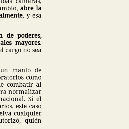
mbas cámaras,
cambio,
abre la
almente
, y esa
n de poderes,
nales mayores
.
l cargo no sea
 un manto de
oratorios como
ue combatir al
ara normalizar
acional. Si el
ios, este caso
elva cualquier
utorizó, quién