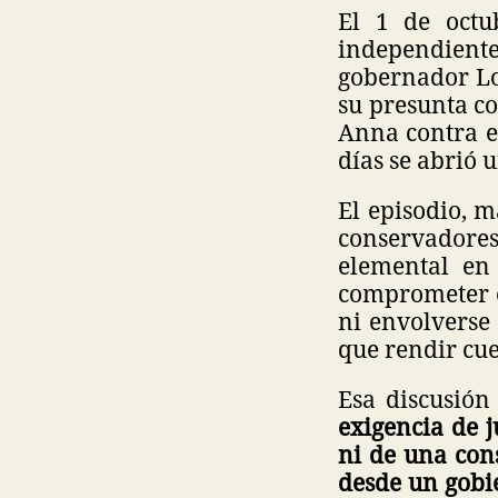
El 1 de octu
independient
gobernador Lo
su presunta c
Anna contra e
días se abrió u
El episodio, m
conservadore
elemental en
comprometer el
ni envolverse 
que rendir cue
Esa discusión
exigencia de 
ni de una con
desde un gobie