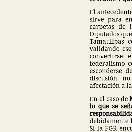
El antecedent
sirve para e
carpetas de 
Diputados que
Tamaulipas c
validando ese
convertirse 
federalismo 
esconderse d
discusión no
afectación a l
En el caso de
lo que se señ
responsabili
debidamente l
Si la FGR enc