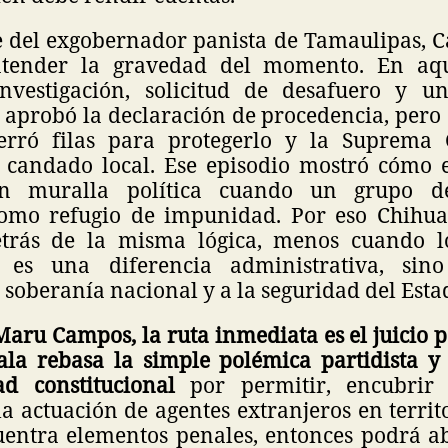
e del exgobernador panista de Tamaulipas, C
ntender la gravedad del momento. En aq
investigación, solicitud de desafuero y 
 aprobó la declaración de procedencia, pero 
erró filas para protegerlo y la Suprema 
 candado local. Ese episodio mostró cómo 
en muralla política cuando un grupo d
como refugio de impunidad. Por eso Chihu
etrás de la misma lógica, menos cuando l
 es una diferencia administrativa, sin
a soberanía nacional y a la seguridad del Est
Maru Campos, la ruta inmediata es el juicio p
ala rebasa la simple polémica partidista 
dad constitucional
por permitir, encubrir
a actuación de agentes extranjeros en territ
uentra elementos penales, entonces podrá a