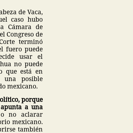
abeza de Vaca,
uel caso hubo
una Cámara de
el Congreso de
Corte terminó
el fuero puede
ecide usar el
ahua no puede
o que está en
o una posible
ado mexicano.
olítico, porque
y apunta a una
 o no aclarar
orio mexicano.
brirse también