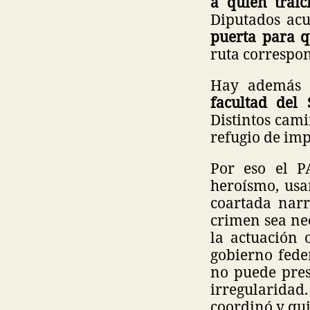
a quien traic
Diputados acu
puerta para 
ruta correspo
Hay además
facultad del 
Distintos cam
refugio de im
Por eso el 
heroísmo, usa
coartada narr
crimen sea ne
la actuación 
gobierno fede
no puede pres
irregularidad
coordinó y qui