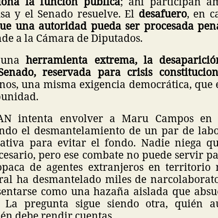
iona la función pública
; ahí participan a
sa y el Senado resuelve. El
desafuero
, en 
que una autoridad pueda ser procesada pen
nde a la Cámara de Diputados.
 una
herramienta extrema, la desaparició
Senado, reservada para crisis constitucio
inos, una misma exigencia democrática, que e
punidad.
PAN intenta envolver a Maru Campos en
ndo el desmantelamiento de un par de lab
ativa para evitar el fondo. Nadie niega q
cesario, pero ese combate no puede servir p
opaca de agentes extranjeros en territorio n
ral ha desmantelado miles de narcolaborator
entarse como una hazaña aislada que absu
. La pregunta sigue siendo otra, quién a
én debe rendir cuentas.