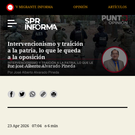
MIGRANTE INFORMA
OPINIÓN
ARTÍCULOS
ARTE
Intervencionismo y traición
a la patria, lo que le queda
a la oposición
Por José Alberto Alvarado Pineda
23 Apr 2026
07:04
6 min