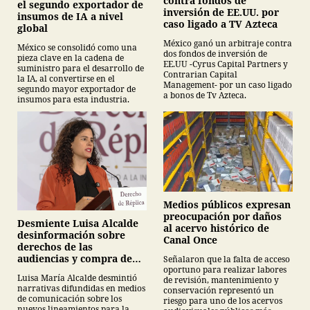
contra fondos de
el segundo exportador de
inversión de EE.UU. por
insumos de IA a nivel
caso ligado a TV Azteca
global
México ganó un arbitraje contra
México se consolidó como una
dos fondos de inversión de
pieza clave en la cadena de
EE.UU -Cyrus Capital Partners y
suministro para el desarrollo de
Contrarian Capital
la IA, al convertirse en el
Management- por un caso ligado
segundo mayor exportador de
a bonos de Tv Azteca.
insumos para esta industria.
Medios públicos expresan
preocupación por daños
Desmiente Luisa Alcalde
al acervo histórico de
desinformación sobre
Canal Once
derechos de las
audiencias y compra de
Señalaron que la falta de acceso
oportuno para realizar labores
medicamentos
Luisa María Alcalde desmintió
de revisión, mantenimiento y
narrativas difundidas en medios
conservación representó un
de comunicación sobre los
riesgo para uno de los acervos
nuevos lineamientos para la