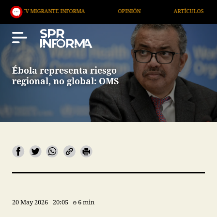
V MIGRANTE INFORMA
OPINIÓN
ARTÍCULOS
AR
Ébola representa riesgo
regional, no global: OMS
20 May 2026
20:05
6 min