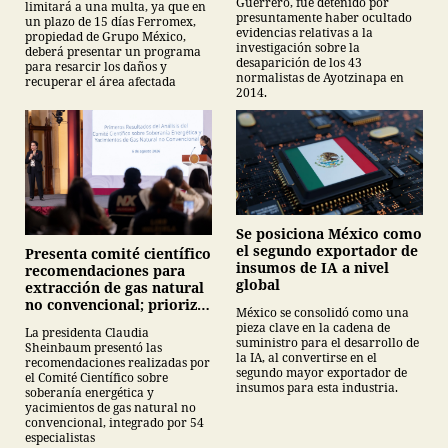
Guerrero, fue detenido por
limitará a una multa, ya que en
presuntamente haber ocultado
un plazo de 15 días Ferromex,
evidencias relativas a la
propiedad de Grupo México,
investigación sobre la
deberá presentar un programa
desaparición de los 43
para resarcir los daños y
normalistas de Ayotzinapa en
recuperar el área afectada
2014.
Se posiciona México como
el segundo exportador de
Presenta comité científico
insumos de IA a nivel
recomendaciones para
global
extracción de gas natural
no convencional; prioriza
México se consolidó como una
energías renovables y
pieza clave en la cadena de
La presidenta Claudia
descarta yacimiento
suministro para el desarrollo de
Sheinbaum presentó las
Tampico-Misantla
la IA, al convertirse en el
recomendaciones realizadas por
segundo mayor exportador de
el Comité Científico sobre
insumos para esta industria.
soberanía energética y
yacimientos de gas natural no
convencional, integrado por 54
especialistas