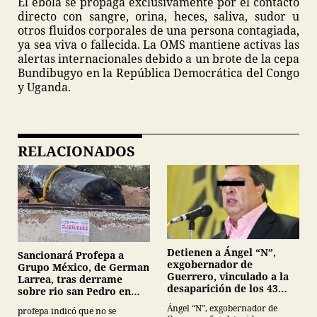
El ébola se propaga exclusivamente por el contacto
directo con sangre, orina, heces, saliva, sudor u
otros fluidos corporales de una persona contagiada,
ya sea viva o fallecida. La OMS mantiene activas las
alertas internacionales debido a un brote de la cepa
Bundibugyo en la República Democrática del Congo
y Uganda.
RELACIONADOS
Detienen a Ángel “N”,
Sancionará Profepa a
exgobernador de
Grupo México, de German
Guerrero, vinculado a la
Larrea, tras derrame
desaparición de los 43
sobre rio san Pedro en
normalistas de
Sonora
Ángel “N”, exgobernador de
profepa indicó que no se
Ayotzinapa