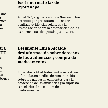
los 43 normalistas de
Ayotzinapa
a una
Ángel “N”, exgobernador de Guerrero, fue
as
detenido por presuntamente haber
xico,
ocultado evidencias relativas a la
ra
investigación sobre la desaparición de los
rea
43 normalistas de Ayotzinapa en 2014.
tra
Desmiente Luisa Alcalde
.UU.
desinformación sobre derechos
a
de las audiencias y compra de
medicamentos
os
us
Luisa María Alcalde desmintió narrativas
tal
difundidas en medios de comunicación
 bonos
sobre los nuevos lineamientos para la
protección de las audiencias y la supuesta
cancelación de la compra de
medicamentos.