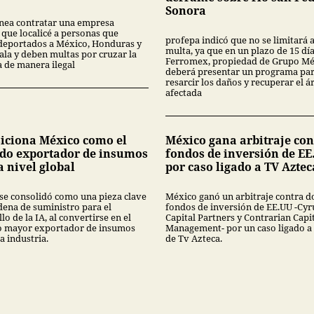
Sonora
nea contratar una empresa
 que localicé a personas que
profepa indicó que no se limitará 
deportados a México, Honduras y
multa, ya que en un plazo de 15 dí
la y deben multas por cruzar la
Ferromex, propiedad de Grupo Mé
a de manera ilegal
deberá presentar un programa pa
resarcir los daños y recuperar el á
afectada
siciona México como el
México gana arbitraje con
do exportador de insumos
fondos de inversión de EE
a nivel global
por caso ligado a TV Aztec
se consolidó como una pieza clave
México ganó un arbitraje contra d
dena de suministro para el
fondos de inversión de EE.UU -Cyr
lo de la IA, al convertirse en el
Capital Partners y Contrarian Capi
 mayor exportador de insumos
Management- por un caso ligado a
a industria.
de Tv Azteca.