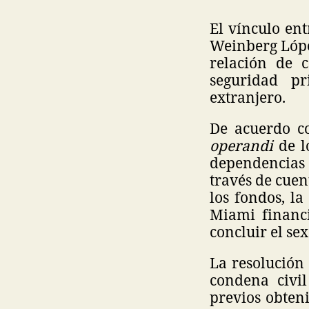
El vínculo en
Weinberg López
relación de 
seguridad pr
extranjero.
De acuerdo co
operandi
de l
dependencias 
través de cuen
los fondos, l
Miami financi
concluir el se
La resolución 
condena civil
previos obten