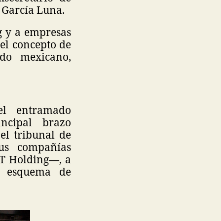
 García Luna.
g y a empresas
 el concepto de
ado mexicano,
el entramado
ncipal brazo
el tribunal de
sus compañías
IT Holding—, a
n esquema de