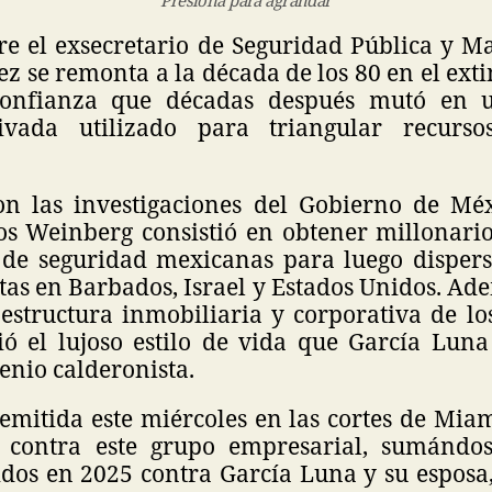
tre el exsecretario de Seguridad Pública y M
 se remonta a la década de los 80 en el ext
confianza que décadas después mutó en 
ivada utilizado para triangular recurso
n las investigaciones del Gobierno de Mé
os Weinberg consistió en obtener millonario
de seguridad mexicanas para luego dispers
tas en Barbados, Israel y Estados Unidos. Ad
a estructura inmobiliaria y corporativa de l
ó el lujoso estilo de vida que García Lun
xenio calderonista.
emitida este miércoles en las cortes de Mia
 contra este grupo empresarial, sumándos
idos en 2025 contra García Luna y su esposa,