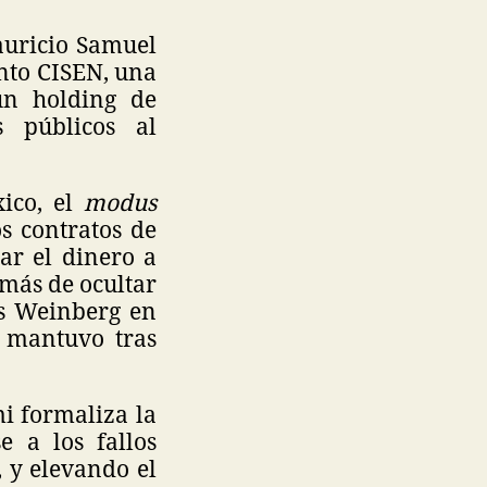
auricio Samuel
into CISEN, una
un holding de
s públicos al
xico, el
modus
s contratos de
ar el dinero a
emás de ocultar
os Weinberg en
a mantuvo tras
mi formaliza la
e a los fallos
 y elevando el