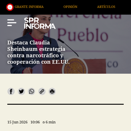
ANTE INFORMA
OPINIÓN
ARTÍCULOS
ARTE / E
Destaca Claudia
Sheinbaum estrategia
contra narcotráfico y
cooperación con EE.UU.
15 Jun 2026
10:06
6 min