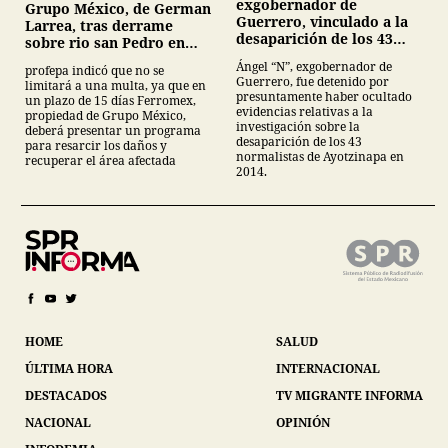
exgobernador de
Grupo México, de German
Guerrero, vinculado a la
Larrea, tras derrame
desaparición de los 43
sobre rio san Pedro en
normalistas de
Sonora
Ángel “N”, exgobernador de
profepa indicó que no se
Ayotzinapa
Guerrero, fue detenido por
limitará a una multa, ya que en
presuntamente haber ocultado
un plazo de 15 días Ferromex,
evidencias relativas a la
propiedad de Grupo México,
investigación sobre la
deberá presentar un programa
desaparición de los 43
para resarcir los daños y
normalistas de Ayotzinapa en
recuperar el área afectada
2014.
HOME
SALUD
ÚLTIMA HORA
INTERNACIONAL
DESTACADOS
TV MIGRANTE INFORMA
NACIONAL
OPINIÓN