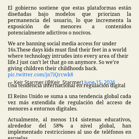
El gobierno sostiene que estas plataformas están
diseñadas bajo modelos que priorizan la
permanencia del usuario, lo que incrementa la
exposición de menores a contenidos
potencialmente adictivos o nocivos.
We are banning social media access for under
16s.
These days kids must find their feet in a world
where technology intrudes into every area of their
life.
I just can’t let that go on anymore. So we’re
giving children their childhoods back.
pic.twitter.com/jn7iQrcwk8
— Keir Starmer (@Keir_Starmer)
June 15, 2026
Una tendencia internacional en regulación digital
El Reino Unido se suma a una tendencia global cada
vez más extendida de regulación del acceso de
menores a entornos digitales.
Actualmente, al menos 114 sistemas educativos,
alrededor del 58% a nivel global, han
implementado restricciones al uso de teléfonos en
escuelas.