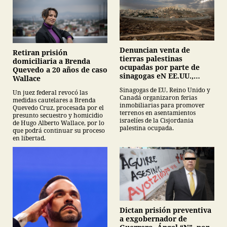
Denuncian venta de
Retiran prisión
tierras palestinas
domiciliaria a Brenda
ocupadas por parte de
Quevedo a 20 años de caso
sinagogas eN EE.UU.,
Wallace
Canadá y Gran Bretaña
Sinagogas de EU, Reino Unido y
Un juez federal revocó las
Canadá organizaron ferias
medidas cautelares a Brenda
inmobiliarias para promover
Quevedo Cruz, procesada por el
terrenos en asentamientos
presunto secuestro y homicidio
israelíes de la Cisjordania
de Hugo Alberto Wallace, por lo
palestina ocupada.
que podrá continuar su proceso
en libertad.
Dictan prisión preventiva
a exgobernador de