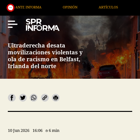
RMA
OPINIÓN
ARTÍCULOS
ARTE / ENTRETENIMI
Ultraderecha desata
movilizaciones violentas y
ola de racismo en Belfast,
Irlanda del norte
10 Jun 2026
16:06
6 min