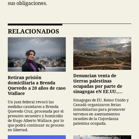
sus obligaciones.
RELACIONADOS
Denuncian venta de
Retiran prisión
tierras palestinas
domiciliaria a Brenda
ocupadas por parte de
Quevedo a 20 años de caso
sinagogas eN EE.UU.,
Wallace
Canadá y Gran Bretaña
Sinagogas de EU, Reino Unido y
Un juez federal revocó las
Canadá organizaron ferias
medidas cautelares a Brenda
inmobiliarias para promover
Quevedo Cruz, procesada por el
terrenos en asentamientos
presunto secuestro y homicidio
israelíes de la Cisjordania
de Hugo Alberto Wallace, por lo
palestina ocupada.
que podrá continuar su proceso
en libertad.