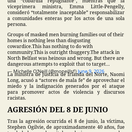
una “cobardía repugnante”, mientras que la
viceprimera ministra, Emma Little-Pengelly,
consideró “totalmente inaceptable” responsabilizar
a comunidades enteras por los actos de una sola
persona.
Groups of masked men burning families out of their
homes is nothing less than disgusting
cowardice.
This has nothing to do with
community.
This is outright thuggery.
The attack in
North Belfast was heinous and wrong.
But there are
dangerous attempts to exploit that to target…
— Michelle O’Neill (@moneillsf)
June 9, 2026
La ministra de Justicia de Irlanda del Norte, Naomi
Long, acusó a “actores de mala fe” de aprovechar el
miedo y la indignación generados por el ataque
para promover actos de violencia y discursos
racistas.
AGRESIÓN DEL 8 DE JUNIO
Tras la agresión ocurrida el 8 de junio, la víctima,
Stephen Ogilvie, de aproximadamente 40 años, fue