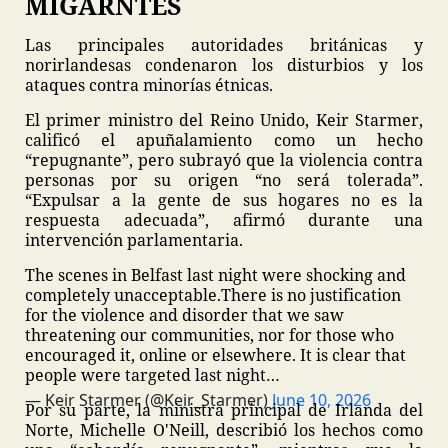
MIGARNTES
Las principales autoridades británicas y
norirlandesas condenaron los disturbios y los
ataques contra minorías étnicas.
El primer ministro del Reino Unido, Keir Starmer,
calificó el apuñalamiento como un hecho
“repugnante”, pero subrayó que la violencia contra
personas por su origen “no será tolerada”.
“Expulsar a la gente de sus hogares no es la
respuesta adecuada”, afirmó durante una
intervención parlamentaria.
The scenes in Belfast last night were shocking and
completely unacceptable.
There is no justification
for the violence and disorder that we saw
threatening our communities, nor for those who
encouraged it, online or elsewhere.
It is clear that
people were targeted last night…
— Keir Starmer (@Keir_Starmer)
June 10, 2026
Por su parte, la ministra principal de Irlanda del
Norte, Michelle O'Neill, describió los hechos como