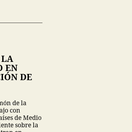
 LA
O EN
CIÓN DE
amón de la
ajo con
aíses de Medio
iente sobre la