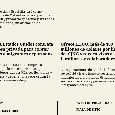
o de la Espriella juró como
nte de Colombia para el periodo
30 y prometió gobernar para todos
mbianos, sin distinción de
.
a Estados Unidos contrata
Ofrece EE.UU. más de 100
sa privada para cobrar
millones de dólares por lí
s a migrantes deportados
del CJNG y revoca visas a
familiares y colaboradore
nea contratar una empresa
 que localicé a personas que
El Departamento de Estado infor
deportados a México, Honduras y
revocó 26 visas e impuso restricci
la y deben multas por cruzar la
migratorias a un total de 65 famili
a de manera ilegal
socios comerciales y personas cerc
integrantes del CJNG
OME
AVISO DE PRIVACIDAD
MAPA DE SITIO
TIMA HORA