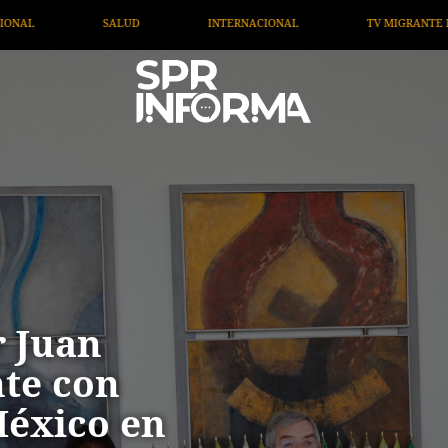
ONAL
TV MIGRANTE INFORMA
OPINIÓN
ARTÍC
r Juan
te con
éxico en