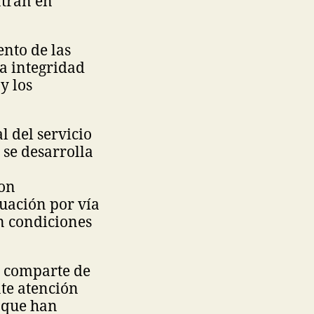
ntran en
ento de las
a integridad
y los
l del servicio
 se desarrolla
con
cuación por vía
an condiciones
e comparte de
te atención
o que han