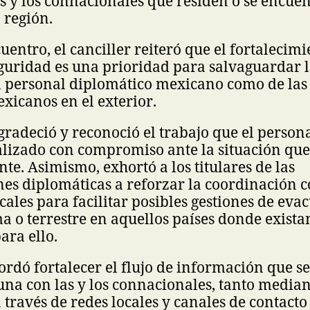
as y los connacionales que residen o se encue
 región.
uentro, el canciller reiteró que el fortalecimi
guridad es una prioridad para salvaguardar l
el personal diplomático mexicano como de las 
icanos en el exterior.
gradeció y reconoció el trabajo que el persona
alizado con compromiso ante la situación que
te. Asimismo, exhortó a los titulares de las
es diplomáticas a reforzar la coordinación 
cales para facilitar posibles gestiones de eva
a o terrestre en aquellos países donde exist
ara ello.
rdó fortalecer el flujo de información que s
na con las y los connacionales, tanto median
 través de redes locales y canales de contact