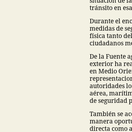
situación de l
tránsito en esa
Durante el enc
medidas de se
física tanto d
ciudadanos mex
De la Fuente a
exterior ha re
en Medio Orien
representacion
autoridades lo
aérea, marítim
de seguridad p
También se aco
manera oportu
directa como a