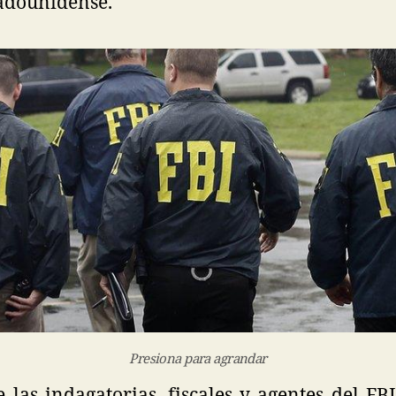
tadounidense.
Presiona para agrandar
las indagatorias, fiscales y agentes del FB