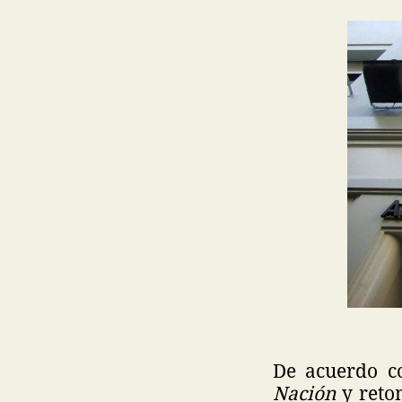
De acuerdo co
Nación
y retom