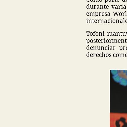
durante varia
empresa World
internacionale
Tofoni mantuv
posteriorment
denunciar pre
derechos come