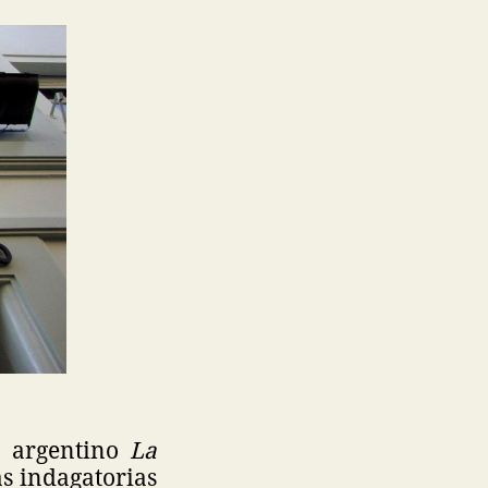
o argentino
La
s indagatorias