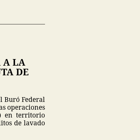
 A LA
UTA DE
el Buró Federal
las operaciones
 en territorio
litos de lavado