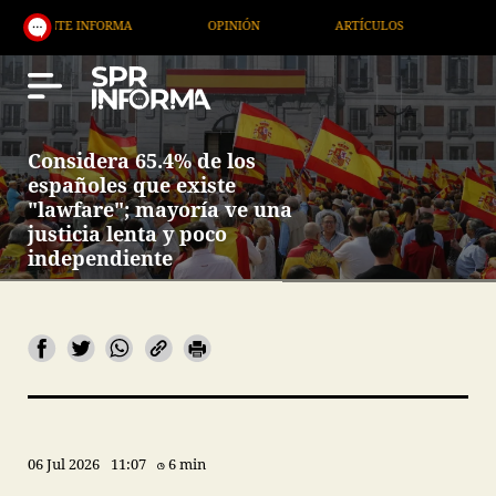
INFORMA
OPINIÓN
ARTÍCULOS
ARTE / ENTRET
Considera 65.4% de los
españoles que existe
"lawfare"; mayoría ve una
justicia lenta y poco
independiente
06 Jul 2026
11:07
6 min