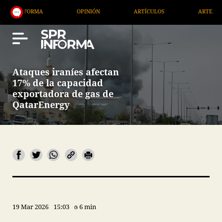
RMA
OPINIÓN
ARTÍCULOS
ARTE / ENTRETENIMI
Ataques iraníes afectan
17% de la capacidad
exportadora de gas de
QatarEnergy
19 Mar 2026
15:03
6 min