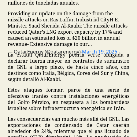
millones de toneladas anuales.
Providing an update on the damage from the
missile attacks on Ras Laffan Industrial City
H.E.
Minister Saad Sherida Al-Kaabi: The missile attacks
reduced Qatar’s LNG export capacity by 17% and
caused an estimated loss of $20 billion in annual
revenue
- Extensive damage to our…
— QatarEnergy (@qatarenergy)
March 19, 2026
La estatal QatarEnergy podría verse obligada a
declarar fuerza mayor en contratos de suministro
de GNL a largo plazo, de hasta cinco años, con
destinos como Italia, Bélgica, Corea del Sur y China,
según detalló Al-Kaabi.
Estos ataques forman parte de una serie de
ofensivas iraníes contra instalaciones energéticas
del Golfo Pérsico, en respuesta a los bombardeos
israelíes sobre infraestructura energética en Irán.
Las consecuencias van mucho más allá del GNL. Las
exportaciones de condensado de Catar caerán
alrededor de 24%, mientras que el gas licuado de