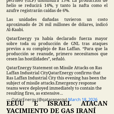
petróleo (GLP) disminuirá 13%. La producción de
helio se reducirá 14%, y tanto la nafta como el
azufre registrarán caídas de 6%.
Las unidades dañadas tuvieron un costo
aproximado de 26 mil millones de dólares, indicó
Al-Kaabi.
QatarEnergy ya había declarado fuerza mayor
sobre toda su producción de GNL tras ataques
previos a su complejo de Ras Laffan. “Para que la
producción se reanude, primero necesitamos que
cesen las hostilidades”, señaló.
QatarEnergy Statement on Missile Attacks on Ras
Laffan Industrial City
QatarEnergy confirms that
Ras Laffan Industrial City this evening has been the
subject of missile attacks.
Emergency response
teams were deployed immediately to contain the
resulting fires, as extensive…
— QatarEnergy (@qatarenergy)
March 18, 2026
EEUU E ISRAEL ATACAN
YACIMIENTO DE GAS IRANÍ