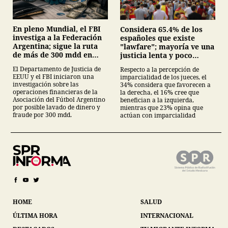
En pleno Mundial, el FBI
Considera 65.4% de los
investiga a la Federación
españoles que existe
Argentina; sigue la ruta
"lawfare"; mayoría ve una
de más de 300 mdd en
justicia lenta y poco
EE.UU.
independiente
El Departamento de Justicia de
Respecto a la percepción de
EEUU y el FBI iniciaron una
imparcialidad de los jueces, el
investigación sobre las
34% considera que favorecen a
operaciones financieras de la
la derecha, el 16% cree que
Asociación del Fútbol Argentino
benefician a la izquierda,
por posible lavado de dinero y
mientras que 23% opina que
fraude por 300 mdd.
actúan con imparcialidad
HOME
SALUD
ÚLTIMA HORA
INTERNACIONAL