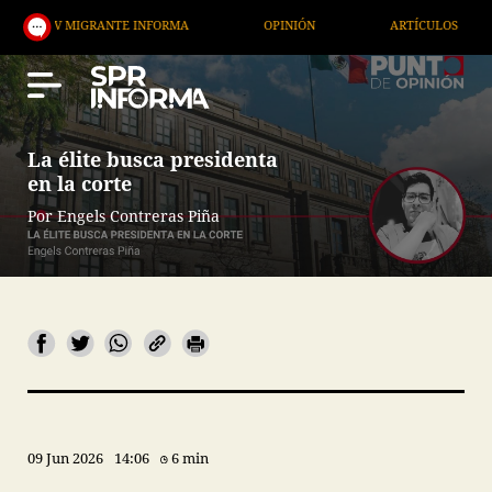
IGRANTE INFORMA
OPINIÓN
ARTÍCULOS
ARTE 
La élite busca presidenta
en la corte
Por Engels Contreras Piña
09 Jun 2026
14:06
6 min