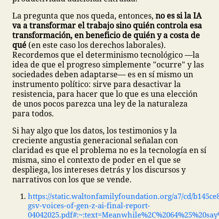
La pregunta que nos queda, entonces,
no es si la IA
va a transformar el trabajo sino quién controla esa
transformación, en beneficio de quién y a costa de
qué
(en este caso los derechos laborales).
Recordemos que el determinismo tecnológico —la
idea de que el progreso simplemente "ocurre" y las
sociedades deben adaptarse— es en sí mismo un
instrumento político: sirve para desactivar la
resistencia, para hacer que lo que es una elección
de unos pocos parezca una ley de la naturaleza
para todos.
Si hay algo que los datos, los testimonios y la
creciente angustia generacional señalan con
claridad es que el problema no es la tecnología en sí
misma, sino el contexto de poder en el que se
despliega, los intereses detrás y los discursos y
narrativos con los que se vende.
https://static.waltonfamilyfoundation.org/a7/cd/b145c
gsv-voices-of-gen-z-ai-final-report-
04042025.pdf#:~:text=Meanwhile%2C%2064%25%20