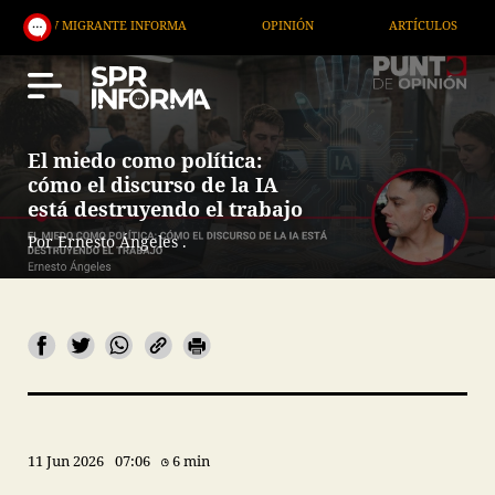
RANTE INFORMA
OPINIÓN
ARTÍCULOS
ARTE / 
El miedo como política:
cómo el discurso de la IA
está destruyendo el trabajo
Por Ernesto Ángeles .
11 Jun 2026
07:06
6 min