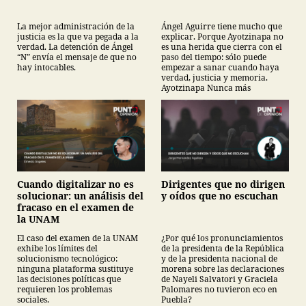
La mejor administración de la
Ángel Aguirre tiene mucho que
justicia es la que va pegada a la
explicar. Porque Ayotzinapa no
verdad. La detención de Ángel
es una herida que cierra con el
“N” envía el mensaje de que no
paso del tiempo: sólo puede
hay intocables.
empezar a sanar cuando haya
verdad, justicia y memoria.
Ayotzinapa Nunca más
Cuando digitalizar no es
Dirigentes que no dirigen
solucionar: un análisis del
y oídos que no escuchan
fracaso en el examen de
la UNAM
El caso del examen de la UNAM
¿Por qué los pronunciamientos
exhibe los límites del
de la presidenta de la República
solucionismo tecnológico:
y de la presidenta nacional de
ninguna plataforma sustituye
morena sobre las declaraciones
las decisiones políticas que
de Nayeli Salvatori y Graciela
requieren los problemas
Palomares no tuvieron eco en
sociales.
Puebla?