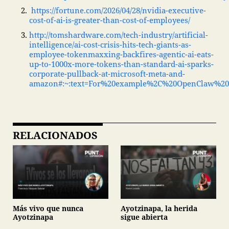
https://fortune.com/2026/04/28/nvidia-executive-
cost-of-ai-is-greater-than-cost-of-employees/
http://tomshardware.com/tech-industry/artificial-
intelligence/ai-cost-crisis-hits-tech-giants-as-
employee-tokenmaxxing-backfires-agentic-ai-eats-
up-to-1000x-more-tokens-than-standard-ai-sparks-
corporate-pullback-at-microsoft-meta-and-
amazon#:~:text=For%20example%2C%20OpenClaw%20c
RELACIONADOS
Más vivo que nunca
Ayotzinapa, la herida
Ayotzinapa
sigue abierta