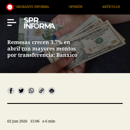
GRANTE INFORMA
OPINIÓN
ARTÍCULOS
ARTE /
Remesas crecen 3.7% en
abril con mayores montos
por transferencia: Banxico
02 Jun 2026
15:06
6 min