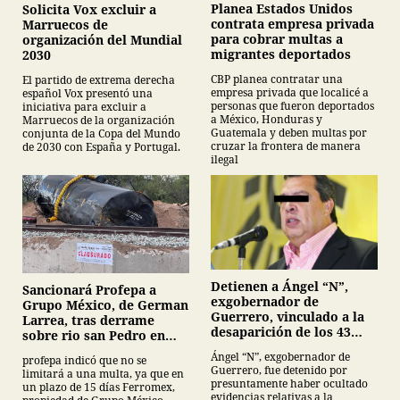
Planea Estados Unidos
Solicita Vox excluir a
contrata empresa privada
Marruecos de
para cobrar multas a
organización del Mundial
migrantes deportados
2030
CBP planea contratar una
El partido de extrema derecha
empresa privada que localicé a
español Vox presentó una
personas que fueron deportados
iniciativa para excluir a
a México, Honduras y
Marruecos de la organización
Guatemala y deben multas por
conjunta de la Copa del Mundo
cruzar la frontera de manera
de 2030 con España y Portugal.
ilegal
Detienen a Ángel “N”,
Sancionará Profepa a
exgobernador de
Grupo México, de German
Guerrero, vinculado a la
Larrea, tras derrame
desaparición de los 43
sobre rio san Pedro en
normalistas de
Sonora
Ángel “N”, exgobernador de
profepa indicó que no se
Ayotzinapa
Guerrero, fue detenido por
limitará a una multa, ya que en
presuntamente haber ocultado
un plazo de 15 días Ferromex,
evidencias relativas a la