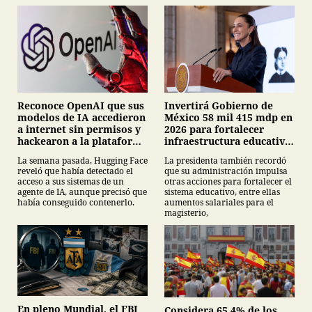
Invertirá Gobierno de
Reconoce OpenAI que sus
México 58 mil 415 mdp en
modelos de IA accedieron
2026 para fortalecer
a internet sin permisos y
infraestructura educativa:
hackearon a la plataforma
Claudia Sheinbaum
Hugging Face
La presidenta también recordó
La semana pasada, Hugging Face
que su administración impulsa
reveló que había detectado el
otras acciones para fortalecer el
acceso a sus sistemas de un
sistema educativo, entre ellas
agente de IA, aunque precisó que
aumentos salariales para el
había conseguido contenerlo.
magisterio,
En pleno Mundial, el FBI
Considera 65.4% de los