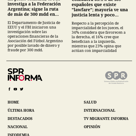
investiga a la Federación
españoles que existe
Argentina; sigue la ruta
"lawfare"; mayoría ve una
de más de 300 mdd en
justicia lenta y poco
EE.UU.
independiente
El Departamento de Justicia de
Respecto a la percepción de
EEUU y el FBI iniciaron una
imparcialidad de los jueces, el
investigación sobre las
34% considera que favorecen a
operaciones financieras de la
la derecha, el 16% cree que
Asociación del Fútbol Argentino
benefician a la izquierda,
por posible lavado de dinero y
mientras que 23% opina que
fraude por 300 mdd.
actúan con imparcialidad
HOME
SALUD
ÚLTIMA HORA
INTERNACIONAL
DESTACADOS
TV MIGRANTE INFORMA
NACIONAL
OPINIÓN
INFODEMIA