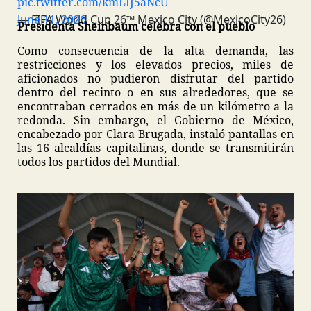
pic.twitter.com/kmLIJ5aNcU
— FIFA World Cup 26™️ Mexico City (@MexicoCity26)
June 11, 2026
Presidenta Sheinbaum celebra con el pueblo
Como consecuencia de la alta demanda, las
restricciones y los elevados precios, miles de
aficionados no pudieron disfrutar del partido
dentro del recinto o en sus alrededores, que se
encontraban cerrados en más de un kilómetro a la
redonda. Sin embargo, el Gobierno de México,
encabezado por Clara Brugada, instaló pantallas en
las 16 alcaldías capitalinas, donde se transmitirán
todos los partidos del Mundial.