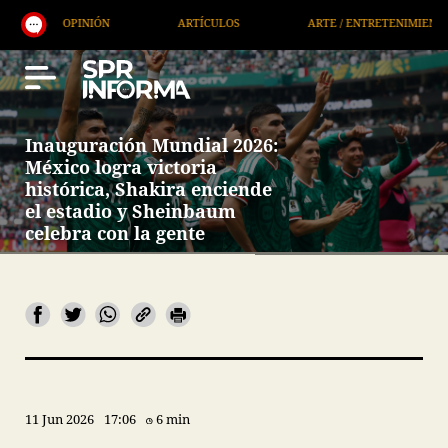
N
ARTÍCULOS
ARTE / ENTRETENIMIENTO
ECONO
Inauguración Mundial 2026:
México logra victoria
histórica, Shakira enciende
el estadio y Sheinbaum
celebra con la gente
11 Jun 2026
17:06
6 min