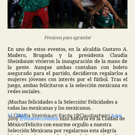
Presiona para agrandar
En uno de estos eventos, en la alcaldía Gustavo A.
Madero, Brugada y la presidenta Claudia
Sheinbaum vivieron la inauguración de la mano de
la gente. Aunque ambas contaban con boleto
asegurado para el partido, decidieron regalarlos a
mujeres jóvenes con interés por el fútbol. Tras el
juego, ambas felicitaron a la selección mexicana en
redes sociales.
¡Muchas felicidades a la Selección! Felicidades a
todas las mexicanas y los mexicanos.
— Claudia Sheinbaum Pardo (@Claudiashein)
June 11, 2026
¡Hoy
@miseleccionmx
hizo historia en la Ciudad de
México!
Felicito con enorme orgullo a nuestra
Selección Mexicana por regalarnos esta alegría