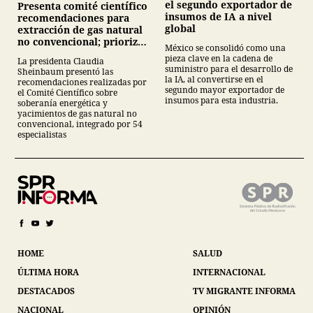
el segundo exportador de
Presenta comité científico
insumos de IA a nivel
recomendaciones para
global
extracción de gas natural
no convencional; prioriza
México se consolidó como una
energías renovables y
pieza clave en la cadena de
La presidenta Claudia
descarta yacimiento
suministro para el desarrollo de
Sheinbaum presentó las
Tampico-Misantla
la IA, al convertirse en el
recomendaciones realizadas por
segundo mayor exportador de
el Comité Científico sobre
insumos para esta industria.
soberanía energética y
yacimientos de gas natural no
convencional, integrado por 54
especialistas
HOME
SALUD
ÚLTIMA HORA
INTERNACIONAL
DESTACADOS
TV MIGRANTE INFORMA
NACIONAL
OPINIÓN