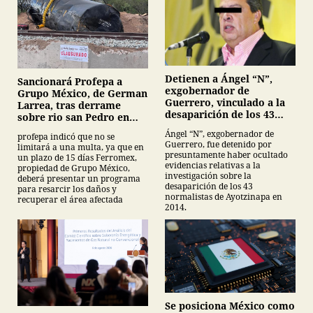
Detienen a Ángel “N”,
Sancionará Profepa a
exgobernador de
Grupo México, de German
Guerrero, vinculado a la
Larrea, tras derrame
desaparición de los 43
sobre rio san Pedro en
normalistas de
Sonora
Ángel “N”, exgobernador de
profepa indicó que no se
Ayotzinapa
Guerrero, fue detenido por
limitará a una multa, ya que en
presuntamente haber ocultado
un plazo de 15 días Ferromex,
evidencias relativas a la
propiedad de Grupo México,
investigación sobre la
deberá presentar un programa
desaparición de los 43
para resarcir los daños y
normalistas de Ayotzinapa en
recuperar el área afectada
2014.
Se posiciona México como