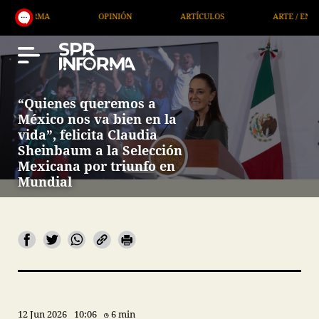
A
OPINIÓN
ARTÍCULOS
ARTE / ENTRETENIMIE
“Quienes queremos a
México nos va bien en la
vida”, felicita Claudia
Sheinbaum a la Selección
Mexicana por triunfo en
Mundial
12 Jun 2026
10:06
6 min