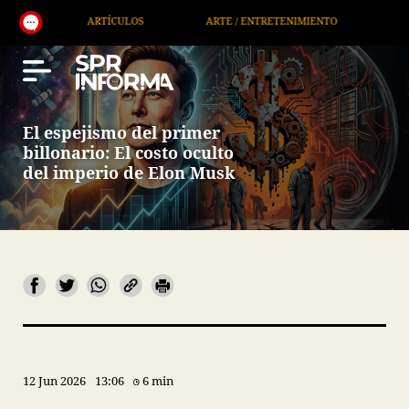
ARTÍCULOS
ARTE / ENTRETENIMIENTO
ECONOMÍA / NE
El espejismo del primer
billonario: El costo oculto
del imperio de Elon Musk
12 Jun 2026
13:06
6 min