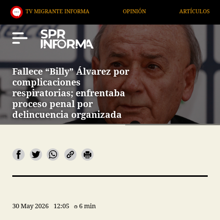
V MIGRANTE INFORMA
OPINIÓN
ARTÍCULOS
AR
Fallece “Billy” Álvarez por
complicaciones
respiratorias; enfrentaba
proceso penal por
delincuencia organizada
30 May 2026
12:05
6 min