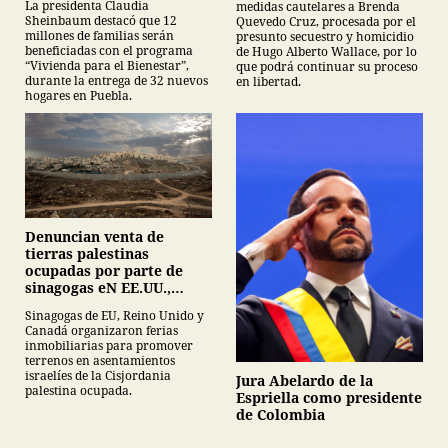
La presidenta Claudia
medidas cautelares a Brenda
Sheinbaum destacó que 12
Quevedo Cruz, procesada por el
millones de familias serán
presunto secuestro y homicidio
beneficiadas con el programa
de Hugo Alberto Wallace, por lo
“Vivienda para el Bienestar”,
que podrá continuar su proceso
durante la entrega de 32 nuevos
en libertad.
hogares en Puebla.
Denuncian venta de
tierras palestinas
ocupadas por parte de
sinagogas eN EE.UU.,
Canadá y Gran Bretaña
Sinagogas de EU, Reino Unido y
Canadá organizaron ferias
inmobiliarias para promover
terrenos en asentamientos
israelíes de la Cisjordania
Jura Abelardo de la
palestina ocupada.
Espriella como presidente
de Colombia