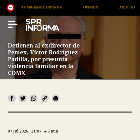
TV MIGRANTE INFORMA
OPINIÓN
ARTÍCULOS
A
Detienen al exdirector de
Pemex, Víctor Rodríguez
Padilla, por presunta
violencia familiar en la
CDMX
07 Jul 2026
21:07
6 min