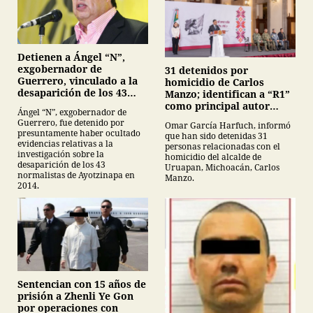
Detienen a Ángel “N”,
exgobernador de
31 detenidos por
Guerrero, vinculado a la
homicidio de Carlos
desaparición de los 43
Manzo; identifican a “R1”
normalistas de
como principal autor
Ángel “N”, exgobernador de
Ayotzinapa
intelectual
Guerrero, fue detenido por
Omar García Harfuch, informó
presuntamente haber ocultado
que han sido detenidas 31
evidencias relativas a la
personas relacionadas con el
investigación sobre la
homicidio del alcalde de
desaparición de los 43
Uruapan, Michoacán, Carlos
normalistas de Ayotzinapa en
Manzo.
2014.
Sentencian con 15 años de
prisión a Zhenli Ye Gon
por operaciones con