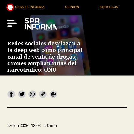
ANTE INFORMA
OPINIÓN
ARTÍCULOS
ARTE / E
Redes sociales desplazan a
la deep web como principal
canal de venta de drogas;
drones amplían rutas del
narcotráfico: ONU
29 Jun 2026
18:06
6 min