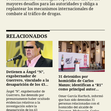
mayores desafíos para las autoridades y obliga a
replantear los mecanismos internacionales de
combate al tráfico de drogas.
RELACIONADOS
Detienen a Ángel “N”,
exgobernador de
31 detenidos por
Guerrero, vinculado a la
homicidio de Carlos
desaparición de los 43
Manzo; identifican a “R1”
normalistas de
como principal autor
Ángel “N”, exgobernador de
Ayotzinapa
intelectual
Guerrero, fue detenido por
Omar García Harfuch, informó
presuntamente haber ocultado
que han sido detenidas 31
evidencias relativas a la
personas relacionadas con el
investigación sobre la
homicidio del alcalde de
desaparición de los 43
Uruapan, Michoacán, Carlos