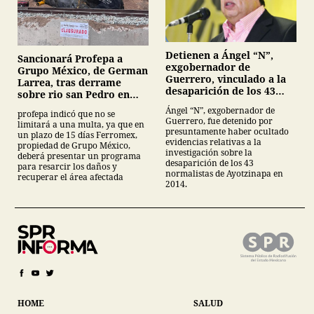
Detienen a Ángel “N”,
Sancionará Profepa a
exgobernador de
Grupo México, de German
Guerrero, vinculado a la
Larrea, tras derrame
desaparición de los 43
sobre rio san Pedro en
normalistas de
Sonora
Ángel “N”, exgobernador de
profepa indicó que no se
Ayotzinapa
Guerrero, fue detenido por
limitará a una multa, ya que en
presuntamente haber ocultado
un plazo de 15 días Ferromex,
evidencias relativas a la
propiedad de Grupo México,
investigación sobre la
deberá presentar un programa
desaparición de los 43
para resarcir los daños y
normalistas de Ayotzinapa en
recuperar el área afectada
2014.
HOME
SALUD