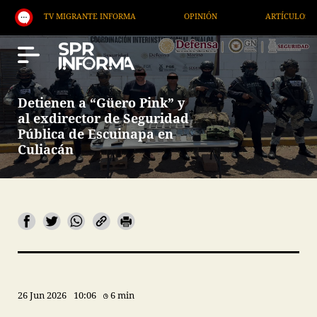
 MIGRANTE INFORMA
OPINIÓN
ARTÍCULOS
ART
Detienen a “Güero Pink” y
al exdirector de Seguridad
Pública de Escuinapa en
Culiacán
26 Jun 2026
10:06
6 min