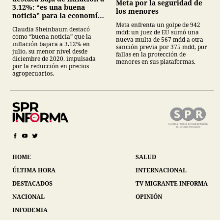
Meta por la seguridad de
3.12%: “es una buena
los menores
noticia” para la economía
mexicana
Meta enfrenta un golpe de 942
Claudia Sheinbaum destacó
mdd: un juez de EU sumó una
como “buena noticia” que la
nueva multa de 567 mdd a otra
inflación bajara a 3.12% en
sanción previa por 375 mdd, por
julio, su menor nivel desde
fallas en la protección de
diciembre de 2020, impulsada
menores en sus plataformas.
por la reducción en precios
agropecuarios.
HOME
SALUD
ÚLTIMA HORA
INTERNACIONAL
DESTACADOS
TV MIGRANTE INFORMA
NACIONAL
OPINIÓN
INFODEMIA