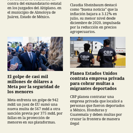
mexicana
contra del exmandatario estatal
Claudia Sheinbaum destacó
en los juzgados del Altiplano, en
como “buena noticia” que la
el municipio de Almoloya de
inflación bajara a 3.12% en
Juárez, Estado de México.
julio, su menor nivel desde
diciembre de 2020, impulsada
por la reducción en precios
agropecuarios.
Planea Estados Unidos
El golpe de casi mil
contrata empresa privada
millones de dólares a
para cobrar multas a
Meta por la seguridad de
migrantes deportados
los menores
CBP planea contratar una
Meta enfrenta un golpe de 942
empresa privada que localicé a
mdd: un juez de EU sumó una
personas que fueron deportados
nueva multa de 567 mdd a otra
a México, Honduras y
sanción previa por 375 mdd, por
Guatemala y deben multas por
fallas en la protección de
cruzar la frontera de manera
menores en sus plataformas.
ilegal