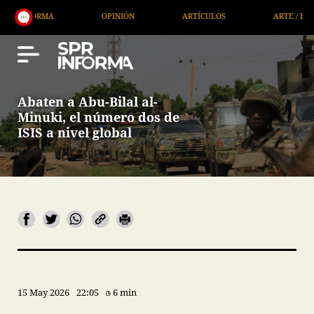
RMA
OPINIÓN
ARTÍCULOS
ARTE / ENTRETENIMI
Abaten a Abu-Bilal al-
Minuki, el número dos de
ISIS a nivel global
15 May 2026
22:05
6 min