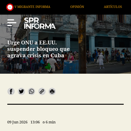
MIGRANTE INFORMA
OPINIÓN
ARTÍCULOS
ARTE
Urge ONU a EE.UU.
suspender bloqueo que
agrava crisis en Cuba
09 Jun 2026
13:06
6 min