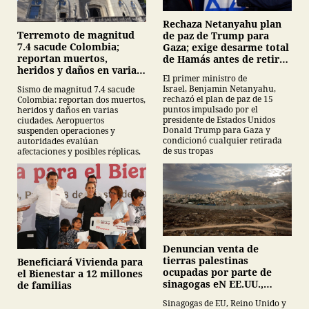
Rechaza Netanyahu plan
Terremoto de magnitud
de paz de Trump para
7.4 sacude Colombia;
Gaza; exige desarme total
reportan muertos,
de Hamás antes de retirar
heridos y daños en varias
tropas
El primer ministro de
ciudades
Israel, Benjamin Netanyahu,
Sismo de magnitud 7.4 sacude
rechazó el plan de paz de 15
Colombia: reportan dos muertos,
puntos impulsado por el
heridos y daños en varias
presidente de Estados Unidos
ciudades. Aeropuertos
Donald Trump para Gaza y
suspenden operaciones y
condicionó cualquier retirada
autoridades evalúan
de sus tropas
afectaciones y posibles réplicas.
Denuncian venta de
tierras palestinas
Beneficiará Vivienda para
ocupadas por parte de
el Bienestar a 12 millones
sinagogas eN EE.UU.,
de familias
Canadá y Gran Bretaña
Sinagogas de EU, Reino Unido y