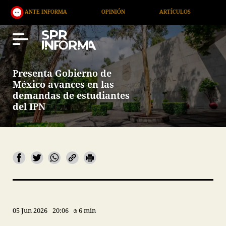
NTE INFORMA
OPINIÓN
ARTÍCULOS
ARTE / EN
Presenta Gobierno de
México avances en las
demandas de estudiantes
del IPN
05 Jun 2026
20:06
6 min