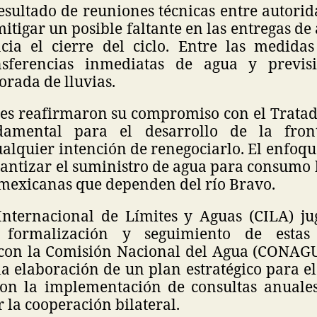
resultado de reuniones técnicas entre autori
mitigar un posible faltante en las entregas de
ia el cierre del ciclo. Entre las medida
nsferencias inmediatas de agua y previs
rada de lluvias.
s reafirmaron su compromiso con el Tratad
amental para el desarrollo de la fron
alquier intención de renegociarlo. El enfoqu
rantizar el suministro de agua para consumo
exicanas que dependen del río Bravo.
nternacional de Límites y Aguas (CILA) j
 formalización y seguimiento de estas 
con la Comisión Nacional del Agua (CONAG
a elaboración de un plan estratégico para e
con la implementación de consultas anuales
r la cooperación bilateral.