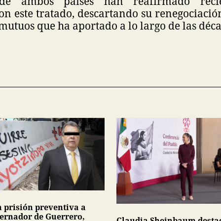
 de ambos países han reafirmado reci
n este tratado, descartando su renegociació
 mutuos que ha aportado a lo largo de las déc
n prisión preventiva a
ernador de Guerrero,
Claudia Sheinbaum desta