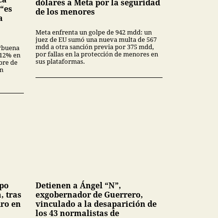
dólares a Meta por la seguridad
 “es
de los menores
a
Meta enfrenta un golpe de 942 mdd: un
juez de EU sumó una nueva multa de 567
mdd a otra sanción previa por 375 mdd,
“buena
por fallas en la protección de menores en
3.12% en
sus plataformas.
bre de
en
upo
Detienen a Ángel “N”,
, tras
exgobernador de Guerrero,
dro en
vinculado a la desaparición de
los 43 normalistas de