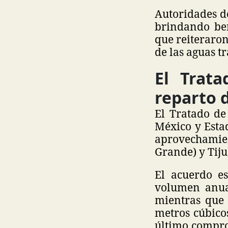
Autoridades d
brindando ben
que reiteraron
de las aguas t
El Trat
reparto 
El Tratado de
México y Estad
aprovechamien
Grande) y Tij
El acuerdo e
volumen anual
mientras que
metros cúbicos
último comprom