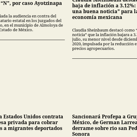
 “N”, por caso Ayotzinapa
baja de inflación a 3.12%:
una buena noticia” para l
iada la audiencia en contra del
economía mexicana
tario estatal en los juzgados del
no, en el municipio de Almoloya de
 Estado de México.
Claudia Sheinbaum destacó como 
noticia” que la inflación bajara a 
julio, su menor nivel desde diciem
2020, impulsada por la reducción 
precios agropecuarios.
a Estados Unidos contrata
Sancionará Profepa a Gr
sa privada para cobrar
México, de German Larrea
s a migrantes deportados
derrame sobre rio san Pe
Sonora