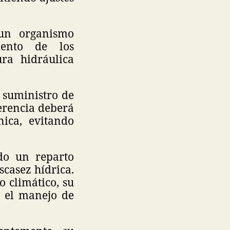
 un organismo
iento de los
ura hidráulica
l suministro de
erencia deberá
nica, evitando
do un reparto
scasez hídrica.
o climático, su
n el manejo de