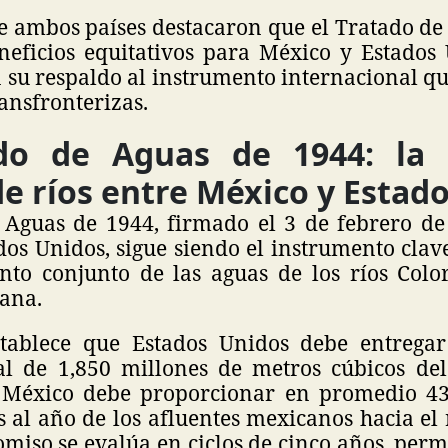
e ambos países destacaron que el Tratado de
eficios equitativos para México y Estados 
 su respaldo al instrumento internacional qu
ransfronterizas.
ado de Aguas de 1944: la 
de ríos entre México y Estad
 Aguas de 1944, firmado el 3 de febrero de
os Unidos, sigue siendo el instrumento clav
to conjunto de las aguas de los ríos Colo
uana.
stablece que Estados Unidos debe entrega
 de 1,850 millones de metros cúbicos del
 México debe proporcionar en promedio 43
 al año de los afluentes mexicanos hacia el 
iso se evalúa en ciclos de cinco años, perm