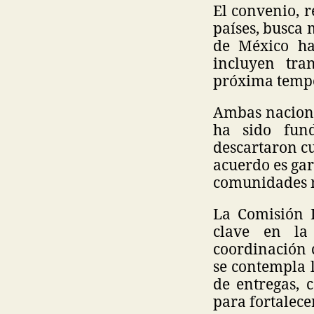
El convenio, 
países, busca 
de México hac
incluyen tra
próxima tempo
Ambas nacione
ha sido fund
descartaron cu
acuerdo es ga
comunidades m
La Comisión I
clave en la
coordinación 
se contempla l
de entregas, 
para fortalece