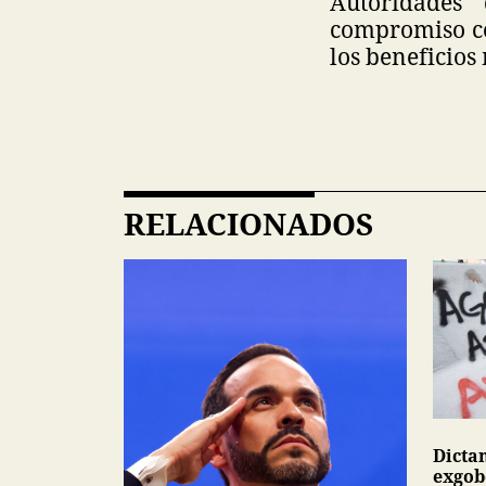
Autoridades
compromiso co
los beneficios
RELACIONADOS
Dicta
exgob