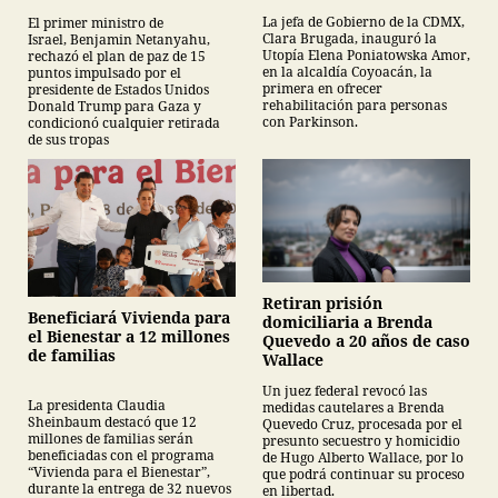
para personas con
tropas
La jefa de Gobierno de la CDMX,
El primer ministro de
Parkinson
Clara Brugada, inauguró la
Israel, Benjamin Netanyahu,
Utopía Elena Poniatowska Amor,
rechazó el plan de paz de 15
en la alcaldía Coyoacán, la
puntos impulsado por el
primera en ofrecer
presidente de Estados Unidos
rehabilitación para personas
Donald Trump para Gaza y
con Parkinson.
condicionó cualquier retirada
de sus tropas
Retiran prisión
Beneficiará Vivienda para
domiciliaria a Brenda
el Bienestar a 12 millones
Quevedo a 20 años de caso
de familias
Wallace
Un juez federal revocó las
La presidenta Claudia
medidas cautelares a Brenda
Sheinbaum destacó que 12
Quevedo Cruz, procesada por el
millones de familias serán
presunto secuestro y homicidio
beneficiadas con el programa
de Hugo Alberto Wallace, por lo
“Vivienda para el Bienestar”,
que podrá continuar su proceso
durante la entrega de 32 nuevos
en libertad.