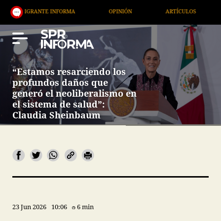
NTE INFORMA
OPINIÓN
ARTÍCULOS
ARTE / EN
“Estamos resarciendo los
profundos daños que
generó el neoliberalismo en
el sistema de salud”:
Claudia Sheinbaum
23 Jun 2026
10:06
6 min