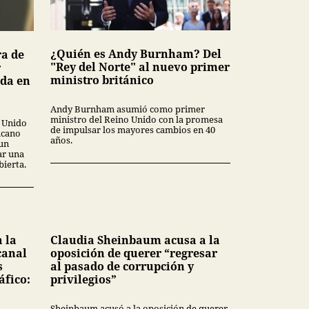
¿Quién es Andy Burnham? Del
ra de
"Rey del Norte" al nuevo primer
r
ministro británico
ada en
Andy Burnham asumió como primer
ministro del Reino Unido con la promesa
o Unido
de impulsar los mayores cambios en 40
icano
años.
 un
ar una
ierta.
 la
Claudia Sheinbaum acusa a la
canal
oposición de querer “regresar
s
al pasado de corrupción y
áfico:
privilegios”
Sheinbaum acusó a la oposición de querer