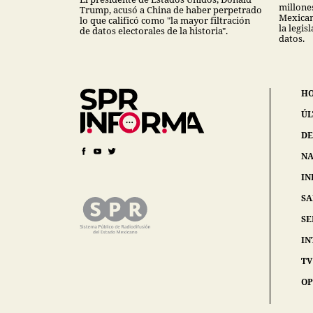
millones
Trump, acusó a China de haber perpetrado
Mexican
lo que calificó como "la mayor filtración
la legis
de datos electorales de la historia".
datos.
H
ÚL
DE
NA
IN
S
SE
IN
TV
OP