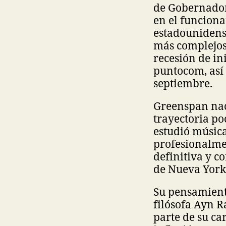
de Gobernador
en el funciona
estadounidense
más complejos 
recesión de in
puntocom, así 
septiembre.
Greenspan nac
trayectoria p
estudió música 
profesionalme
definitiva y 
de Nueva York,
Su pensamient
filósofa Ayn R
parte de su ca