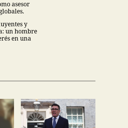
como asesor
globales.
luyentes y
a: un hombre
erés en una