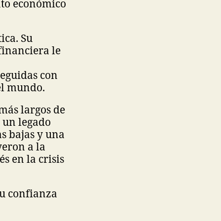
nto económico
ica. Su
inanciera le
seguidas con
el mundo.
 más largos de
 un legado
as bajas y una
yeron a la
 en la crisis
su confianza