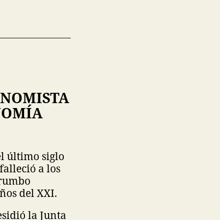
ONOMISTA
NOMÍA
 último siglo
alleció a los
 rumbo
ños del XXI.
idió la Junta