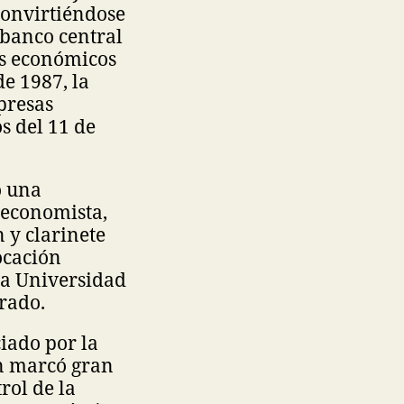
convirtiéndose
 banco central
os económicos
de 1987, la
mpresas
s del 11 de
o una
 economista,
n y clarinete
ocación
la Universidad
rado.
iado por la
ón marcó gran
rol de la