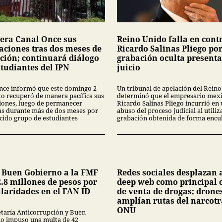
era Canal Once sus
Reino Unido falla en cont
laciones tras dos meses de
Ricardo Salinas Pliego po
ción; continuará diálogo
grabación oculta present
studiantes del IPN
juicio
nce informó que este domingo 2
Un tribunal de apelación del Rein
to recuperó de manera pacífica sus
determinó que el empresario mex
ciones, luego de permanecer
Ricardo Salinas Pliego incurrió en
s durante más de dos meses por
abuso del proceso judicial al utiliz
cido grupo de estudiantes
grabación obtenida de forma encub
 Buen Gobierno a la FMF
Redes sociales desplazan a
.8 millones de pesos por
deep web como principal 
ularidades en el FAN ID
de venta de drogas; drone
amplían rutas del narcotr
ONU
etaría Anticorrupción y Buen
o impuso una multa de 42