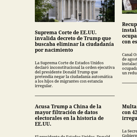
Recup
insta
Suprema Corte de EE.UU.
ocupa
invalida decreto de Trump que
con e
buscaba eliminar la ciudadanía
por nacimiento
Canal O
de agos
La Suprema Corte de Estados Unidos
instala
declaró inconstitucional la orden ejecutiva
ocupada
del presidente Donald Trump que
un redu
pretendía negar la ciudadanía automática
a los hijos de migrantes con estancia
irregular.
Acusa Trump a China de la
Multa
mayor filtración de datos
con 42
electorales en la historia de
irreg
EE.UU.
La Secr
Gobiern
El presidente de Estados Unidos, Donald