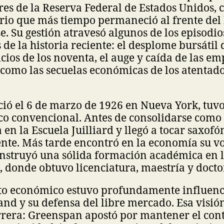
es de la Reserva Federal de Estados Unidos, 
rio que más tiempo permaneció al frente del
. Su gestión atravesó algunos de los episodi
de la historia reciente: el desplome bursátil 
icios de los noventa, el auge y caída de las e
como las secuelas económicas de los atentado
ió el 6 de marzo de 1926 en Nueva York, tuv
oco convencional. Antes de consolidarse como
en la Escuela Juilliard y llegó a tocar saxofó
nte. Más tarde encontró en la economía su v
construyó una sólida formación académica en 
 donde obtuvo licenciatura, maestría y docto
o económico estuvo profundamente influenc
and y su defensa del libre mercado. Esa visi
rrera: Greenspan apostó por mantener el cont