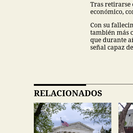
Tras retirarse
económico, con
Con su falleci
también más c
que durante añ
señal capaz d
RELACIONADOS