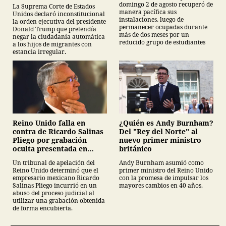
por nacimiento
domingo 2 de agosto recuperó de
La Suprema Corte de Estados
manera pacífica sus
Unidos declaró inconstitucional
instalaciones, luego de
la orden ejecutiva del presidente
permanecer ocupadas durante
Donald Trump que pretendía
más de dos meses por un
negar la ciudadanía automática
reducido grupo de estudiantes
a los hijos de migrantes con
estancia irregular.
¿Quién es Andy Burnham?
Reino Unido falla en
Del "Rey del Norte" al
contra de Ricardo Salinas
nuevo primer ministro
Pliego por grabación
británico
oculta presentada en
juicio
Andy Burnham asumió como
Un tribunal de apelación del
primer ministro del Reino Unido
Reino Unido determinó que el
con la promesa de impulsar los
empresario mexicano Ricardo
mayores cambios en 40 años.
Salinas Pliego incurrió en un
abuso del proceso judicial al
utilizar una grabación obtenida
de forma encubierta.