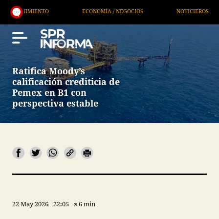
ECONOMÍA / NEGOCIOS
NOTICIEROS
SERVICIOS
Ratifica Moody’s
calificación crediticia de
Pemex en B1 con
perspectiva estable
22 May 2026
22:05
6 min