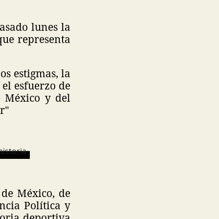
asado lunes la
que representa
os estigmas, la
 el esfuerzo de
e México y del
r"
d de México, de
ncia Política y
oria deportiva