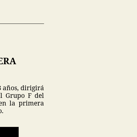
MERA
 años, dirigirá
al Grupo F del
 en la primera
o.