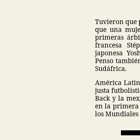
Tuvieron que p
que una mujer
primeras árbi
francesa Sté
japonesa Yosh
Penso también
Sudáfrica.
América Latin
justa futbolís
Back y la mexi
en la primera 
los Mundiales