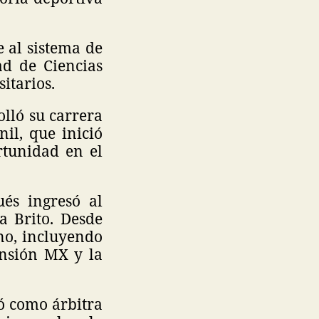
e al sistema de
ad de Ciencias
itarios.
olló su carrera
il, que inició
rtunidad en el
és ingresó al
ca Brito. Desde
ano, incluyendo
ansión MX y la
tó como árbitra