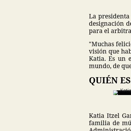
La presidenta
designación d
para el arbitr
"Muchas felici
visión que hab
Katia. Es un 
mundo, de que
QUIÉN ES
Katia Itzel Ga
familia de mús
Administració