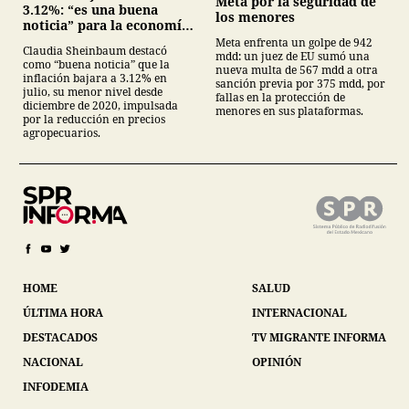
Meta por la seguridad de
3.12%: “es una buena
los menores
noticia” para la economía
mexicana
Meta enfrenta un golpe de 942
Claudia Sheinbaum destacó
mdd: un juez de EU sumó una
como “buena noticia” que la
nueva multa de 567 mdd a otra
inflación bajara a 3.12% en
sanción previa por 375 mdd, por
julio, su menor nivel desde
fallas en la protección de
diciembre de 2020, impulsada
menores en sus plataformas.
por la reducción en precios
agropecuarios.
HOME
SALUD
ÚLTIMA HORA
INTERNACIONAL
DESTACADOS
TV MIGRANTE INFORMA
NACIONAL
OPINIÓN
INFODEMIA