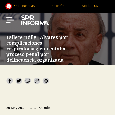
NTE INFORMA
OPINIÓN
ARTÍCULOS
ARTE / EN
Fallece “Billy” Álvarez por
complicaciones
respiratorias; enfrentaba
proceso penal por
delincuencia organizada
30 May 2026
12:05
6 min