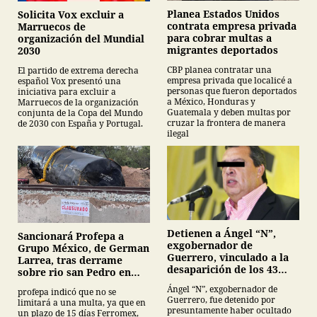
Planea Estados Unidos
Solicita Vox excluir a
contrata empresa privada
Marruecos de
para cobrar multas a
organización del Mundial
migrantes deportados
2030
CBP planea contratar una
El partido de extrema derecha
empresa privada que localicé a
español Vox presentó una
personas que fueron deportados
iniciativa para excluir a
a México, Honduras y
Marruecos de la organización
Guatemala y deben multas por
conjunta de la Copa del Mundo
cruzar la frontera de manera
de 2030 con España y Portugal.
ilegal
Detienen a Ángel “N”,
Sancionará Profepa a
exgobernador de
Grupo México, de German
Guerrero, vinculado a la
Larrea, tras derrame
desaparición de los 43
sobre rio san Pedro en
normalistas de
Sonora
Ángel “N”, exgobernador de
profepa indicó que no se
Ayotzinapa
Guerrero, fue detenido por
limitará a una multa, ya que en
presuntamente haber ocultado
un plazo de 15 días Ferromex,