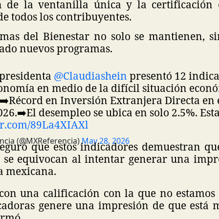
n de la ventanilla única y la certificación
e todos los contribuyentes.
mas del Bienestar no solo se mantienen, s
ado nuevos programas.
 presidenta
@Claudiashein
presentó 12 indic
conomía en medio de la difícil situación econ
➡️Récord en Inversión Extranjera Directa en 
026.
➡️El desempleo se ubica en solo 2.5%. Es
ter.com/89La4XIAXl
ncia (@MXReferencia)
May 28, 2026
guró que estos indicadores demuestran que
se equivocan al intentar generar una impr
a mexicana.
con una calificación con la que no estamos
icadoras genere una impresión de que está
irmó.