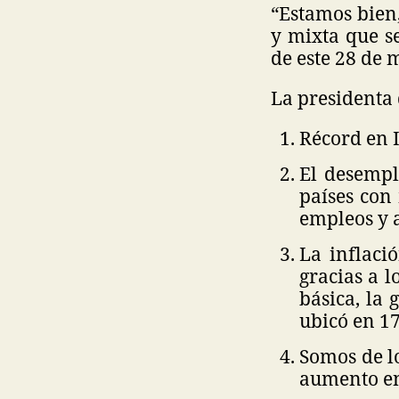
“Estamos bien,
y mixta que s
de este 28 de 
La presidenta 
Récord en I
El desempl
países con
empleos y a
La inflaci
gracias a l
básica, la 
ubicó en 17
Somos de lo
aumento en 