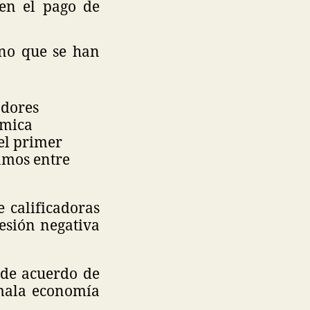
 en el pago de
ino que se han
adores
ómica
el primer
tamos entre
 calificadoras
esión negativa
 de acuerdo de
 mala economía