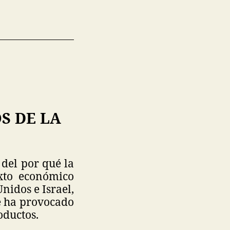
S DE LA
del por qué la
xto económico
nidos e Israel,
ue ha provocado
oductos.