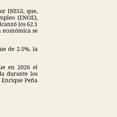
or INEGI, que,
mpleo (ENOE),
lcanzó los 62.1
ón económica se
ue de 2.5%, la
que en 2026 el
da durante los
e Enrique Peña