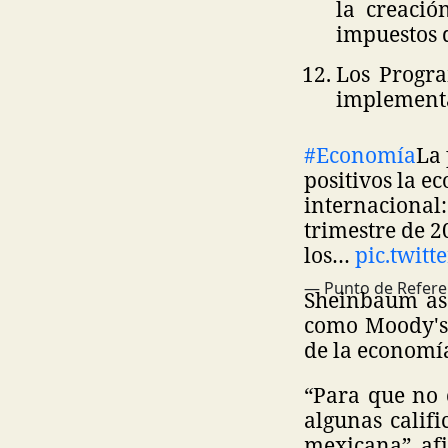
la creació
impuestos d
Los Progra
implement
#Economía
La
positivos la e
internacional:
trimestre de 2
los…
pic.twit
— Punto de Refere
Sheinbaum ase
como Moody's 
de la economí
“Para que no 
algunas calif
mexicana”, af