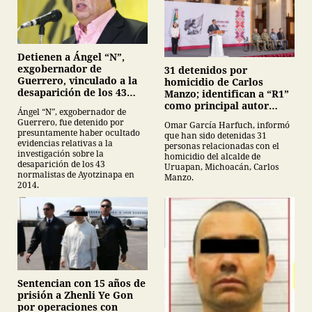
Detienen a Ángel “N”,
exgobernador de
31 detenidos por
Guerrero, vinculado a la
homicidio de Carlos
desaparición de los 43
Manzo; identifican a “R1”
normalistas de
como principal autor
Ángel “N”, exgobernador de
Ayotzinapa
intelectual
Guerrero, fue detenido por
Omar García Harfuch, informó
presuntamente haber ocultado
que han sido detenidas 31
evidencias relativas a la
personas relacionadas con el
investigación sobre la
homicidio del alcalde de
desaparición de los 43
Uruapan, Michoacán, Carlos
normalistas de Ayotzinapa en
Manzo.
2014.
Sentencian con 15 años de
prisión a Zhenli Ye Gon
por operaciones con