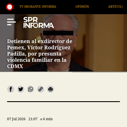
TV MIGRANTE INFORMA
OPINIÓN
ARTÍCULOS
A
Detienen al exdirector de
Pemex, Víctor Rodríguez
Padilla, por presunta
violencia familiar en la
CDMX
07 Jul 2026
21:07
6 min