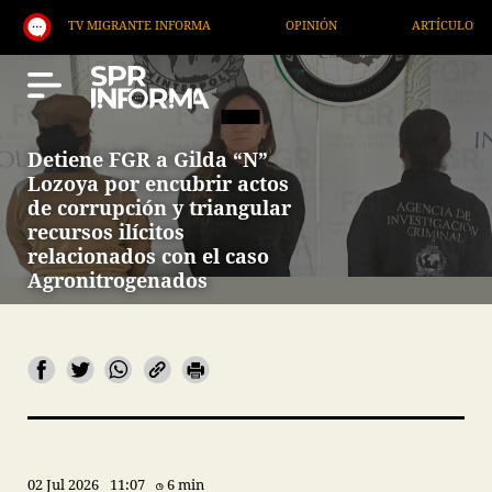
TV MIGRANTE INFORMA
OPINIÓN
ARTÍCULOS
A
Detiene FGR a Gilda “N”
Lozoya por encubrir actos
de corrupción y triangular
recursos ilícitos
relacionados con el caso
Agronitrogenados
02 Jul 2026
11:07
6 min