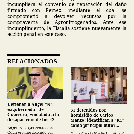
incumpliera el convenio de reparación del daño
firmado con Pemex, mediante el cual se
comprometió a devolver recursos por la
compraventa de Agronitrogenados. Ante ese
incumplimiento, la Fiscalía sostiene nuevamente la
acción penal en este caso.
RELACIONADOS
Detienen a Ángel “N”,
exgobernador de
31 detenidos por
Guerrero, vinculado a la
homicidio de Carlos
desaparición de los 43
Manzo; identifican a “R1”
normalistas de
como principal autor
Ángel “N”, exgobernador de
Ayotzinapa
intelectual
Guerrero, fue detenido por
Omar García Harfuch, informó