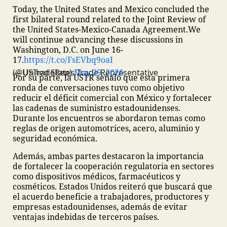
Today, the United States and Mexico concluded the
first bilateral round related to the Joint Review of
the United States-Mexico-Canada Agreement.
We
will continue advancing these discussions in
Washington, D.C. on June 16-
17.
https://t.co/FsEVbq9oaI
— United States Trade Representative (@USTradeRep)
May 29, 2026
Por su parte, la USTR señaló que esta primera
ronda de conversaciones tuvo como objetivo
reducir el déficit comercial con México y fortalecer
las cadenas de suministro estadounidenses.
Durante los encuentros se abordaron temas como
reglas de origen automotrices, acero, aluminio y
seguridad económica.
Además, ambas partes destacaron la importancia
de fortalecer la cooperación regulatoria en sectores
como dispositivos médicos, farmacéuticos y
cosméticos. Estados Unidos reiteró que buscará que
el acuerdo beneficie a trabajadores, productores y
empresas estadounidenses, además de evitar
ventajas indebidas de terceros países.