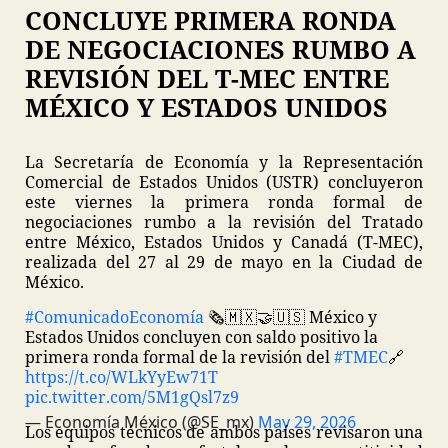
CONCLUYE PRIMERA RONDA
DE NEGOCIACIONES RUMBO A
REVISIÓN DEL T-MEC ENTRE
MÉXICO Y ESTADOS UNIDOS
La Secretaría de Economía y la Representación
Comercial de Estados Unidos (USTR) concluyeron
este viernes la primera ronda formal de
negociaciones rumbo a la revisión del Tratado
entre México, Estados Unidos y Canadá (T-MEC),
realizada del 27 al 29 de mayo en la Ciudad de
México.
#ComunicadoEconomía
🗞️
🇲🇽🤝🇺🇸 México y
Estados Unidos concluyen con saldo positivo la
primera ronda formal de la revisión del
#TMEC
🔗
https://t.co/WLkYyEw71T
pic.twitter.com/5M1gQsl7z9
— Economía México (@SE_mx)
May 29, 2026
Los equipos técnicos de ambos países revisaron una