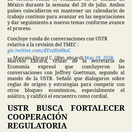
México durante la semana del 20 de julio. Ambos
países coincidieron en mantener un calendario de
trabajo continuo para avanzar en las negociaciones
y dar seguimiento a nuevos temas conforme avance
el proceso.
Concluye ronda de conversaciones con USTR
relativa a la revisión del TMEC :
pic.twitter.com/dYvzHo0ksC
— Marcelo Ebrard C. (@m_ebrard)
May 29, 2026
Marcelo Ebrard, titular de la secretaría de
Economía expresó que concluyeron las
conversaciones con Jeffrey Goettman, segundo al
mando de la USTR. Señaló que dialogaron sobre
reglas de origen y estrategias para competir con
otros bloques económicos, especialmente el
asiático, y calificó el encuentro como cordial.
USTR BUSCA FORTALECER
COOPERACIÓN
REGULATORIA