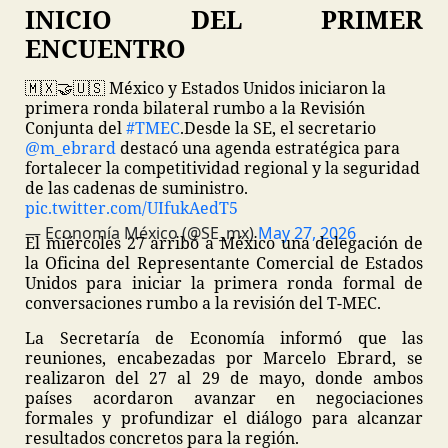
INICIO DEL PRIMER
ENCUENTRO
🇲🇽🤝🇺🇸 México y Estados Unidos iniciaron la
primera ronda bilateral rumbo a la Revisión
Conjunta del
#TMEC
.
Desde la SE, el secretario
@m_ebrard
destacó una agenda estratégica para
fortalecer la competitividad regional y la seguridad
de las cadenas de suministro.
pic.twitter.com/UIfukAedT5
— Economía México (@SE_mx)
May 27, 2026
El miércoles 27 arribó a México una delegación de
la Oficina del Representante Comercial de Estados
Unidos para iniciar la primera ronda formal de
conversaciones rumbo a la revisión del T-MEC.
La Secretaría de Economía informó que las
reuniones, encabezadas por Marcelo Ebrard, se
realizaron del 27 al 29 de mayo, donde ambos
países acordaron avanzar en negociaciones
formales y profundizar el diálogo para alcanzar
resultados concretos para la región.