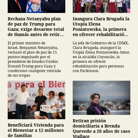
Inaugura Clara Brugada la
Rechaza Netanyahu plan
Utopía Elena
de paz de Trump para
Poniatowska, la primera
Gaza; exige desarme total
en ofrecer rehabilitación
de Hamás antes de retirar
para personas con
tropas
La jefa de Gobierno de la CDMX,
El primer ministro de
Parkinson
Clara Brugada, inauguró la
Israel, Benjamin Netanyahu,
Utopía Elena Poniatowska Amor,
rechazó el plan de paz de 15
en la alcaldía Coyoacán, la
puntos impulsado por el
primera en ofrecer
presidente de Estados Unidos
rehabilitación para personas
Donald Trump para Gaza y
con Parkinson.
condicionó cualquier retirada
de sus tropas
Retiran prisión
Beneficiará Vivienda para
domiciliaria a Brenda
el Bienestar a 12 millones
Quevedo a 20 años de caso
de familias
Wallace